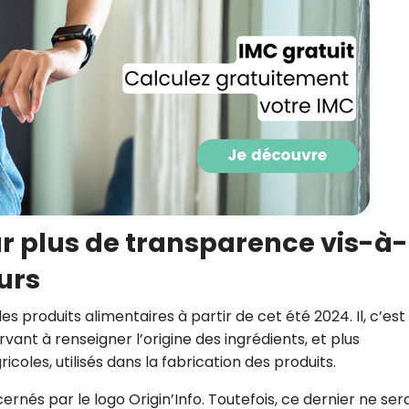
r plus de transparence vis-à-
urs
Recevez gratuitemen
s produits alimentaires à partir de cet été 2024. Il, c’est 
recettes inédites de
vant à renseigner l’origine des ingrédients, et plus
!
oles, utilisés dans la fabrication des produits.
rnés par le logo Origin’Info. Toutefois, ce dernier ne ser
Ainsi que la newsletter promotio