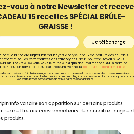
ez-vous à notre Newsletter et receve
CADEAU 15 recettes SPÉCIAL BRÛLE-
GRAISSE !
Je télécharge
à ce que la société Digital Prisma Players analyse le taux d'ouverture des courriels
r et optimiser les performances des campagnes. Nous pourrons savoir si vous
ourriels, l'heure à laquelle vous le faites ainsi que des informations sur le terminal
lisez. Pour en savoir plus sur ces traceurs, voir notre
politique de confidentialité
.
ail sera utilisée par Digital Prisma Playerspour vous envoyer votre newsletter contenant des offres commerciales
pourrez vous désinscrire en utilisant le lien de désabonnement intégré dans la newsletter. Pour en savoir plus et exerc
vos droits, prenez connaissance de notre
Charte de Confidentialité.
igin’Info va faire son apparition sur certains produits
 va permettre aux consommateurs de connaître l’origine 
es produits.