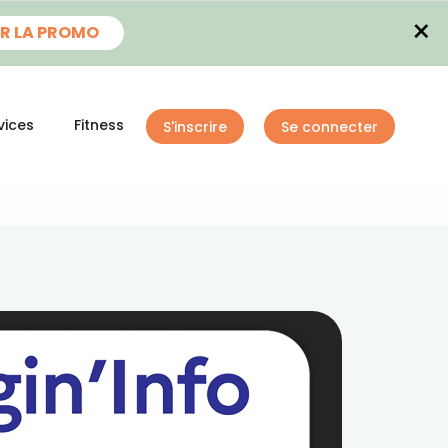
×
R LA PROMO
vices
Fitness
S'inscrire
Se connecter