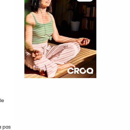
×
t 180
le
 CROQ
a pas
nnelle de