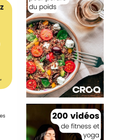
z
er
des