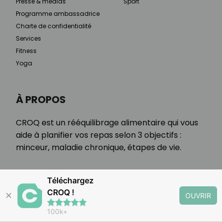
Presse & médias
Sport
Programme ambassadrice
Charte de confidentialité
Services
Fitness
Yoga
À PROPOS
CROQ est un rééquilibrage alimentaire qui vous
aide à planifier vos repas selon 3 objectifs :
minceur, maladie chronique, étapes de vie.
Téléchargez
CROQ !
✕
OUVRIR
100k+