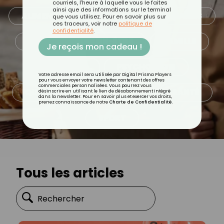
courriels, l'heure à laquelle vous le faites
ainsi que des informations sur le terminal
ALIMENTATION
ASTUCES CULINAIRES
que vous utilisez. Pour en savoir plus sur
ces traceurs, voir notre
politique de
confidentialité
.
BEAUTÉ
BIEN-ÊTRE
FAMILLE
Je reçois mon cadeau !
MINCEUR
PSYCHOLOGIE
Votre adresse email sera utilisée par Digital Prisma Players
pour vous envoyer votre newsletter contenant des offres
commerciales personnalisées. Vous pourrez vous
QUOTIDIEN
RECETTES
SANTÉ
désinscrire en utilisant le lien de désabonnement intégré
dans la newsletter. Pour en savoir plus et exercer vos droits,
prenez connaissance de notre
Charte de Confidentialité
.
SPORT
Tous les articles