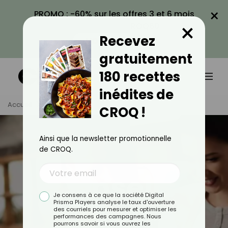
×
PROMO : -60% sur les offres 3 et 6 mois
×
avec le code CROQ60
Recevez
VOIR LA PROMO
gratuitement
180 recettes
inédites de
Accueil
Actus
CROQ !
Ainsi que la newsletter promotionnelle
de CROQ.
Conseils
Je consens à ce que la société Digital
Prisma Players analyse le taux d'ouverture
des courriels pour mesurer et optimiser les
performances des campagnes. Nous
TOUS
ACTUALITÉS
pourrons savoir si vous ouvrez les