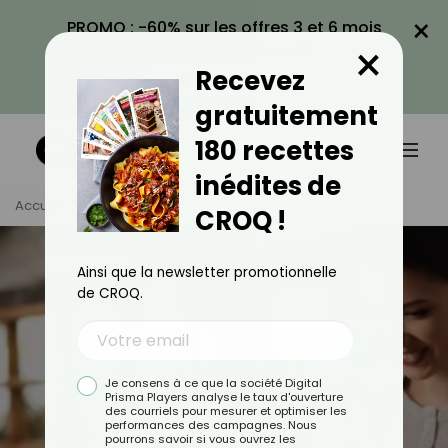
×
PROMO : -60% sur les offres 3 et 6 mois
×
avec le code CROQ60
Recevez
VOIR LA PROMO
gratuitement
180 recettes
inédites de
Accueil
Actus
CROQ !
Ainsi que la newsletter promotionnelle
de CROQ.
Conseils
Je consens à ce que la société Digital
Prisma Players analyse le taux d'ouverture
des courriels pour mesurer et optimiser les
performances des campagnes. Nous
TOUS
ACTUALITÉS
pourrons savoir si vous ouvrez les