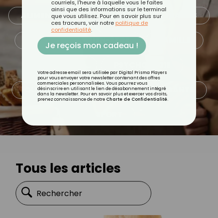
courriels, l'heure à laquelle vous le faites
ainsi que des informations sur le terminal
ALIMENTATION
ASTUCES CULINAIRES
que vous utilisez. Pour en savoir plus sur
ces traceurs, voir notre
politique de
confidentialité
.
BEAUTÉ
BIEN-ÊTRE
FAMILLE
Je reçois mon cadeau !
MINCEUR
PSYCHOLOGIE
Votre adresse email sera utilisée par Digital Prisma Players
pour vous envoyer votre newsletter contenant des offres
commerciales personnalisées. Vous pourrez vous
QUOTIDIEN
RECETTES
SANTÉ
désinscrire en utilisant le lien de désabonnement intégré
dans la newsletter. Pour en savoir plus et exercer vos droits,
prenez connaissance de notre
Charte de Confidentialité
.
SPORT
Tous les articles