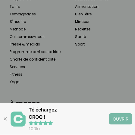
Tarifs
Alimentation
Témoignages
Bien-être
S'inscrire
Minceur
Méthode
Recettes
Qui sommes-nous
Santé
Presse & médias
Sport
Programme ambassadrice
Charte de confidentialité
Services
Fitness
Yoga
À PROPOS
Téléchargez
CROQ !
CROQ est un rééquilibrage alimentaire qui vous
✕
OUVRIR
aide à planifier vos repas selon 3 objectifs :
100k+
minceur, maladie chronique, étapes de vie.