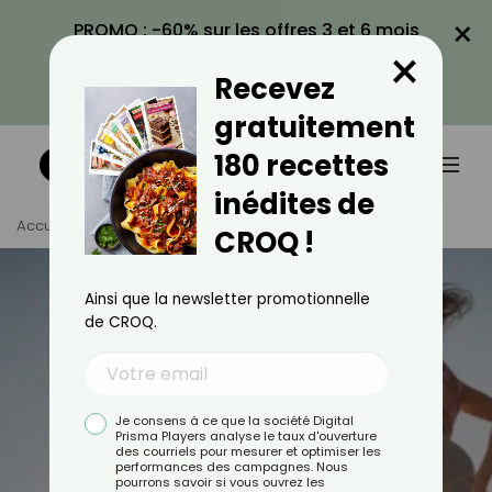
×
PROMO : -60% sur les offres 3 et 6 mois
×
avec le code CROQ60
Recevez
VOIR LA PROMO
gratuitement
180 recettes
inédites de
Accueil
Tag
Sport
CROQ !
Ainsi que la newsletter promotionnelle
de CROQ.
Sport
Je consens à ce que la société Digital
Prisma Players analyse le taux d'ouverture
des courriels pour mesurer et optimiser les
performances des campagnes. Nous
TOUS
ACTUALITÉS
pourrons savoir si vous ouvrez les