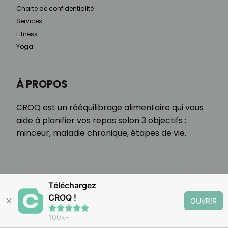
Charte de confidentialité
Services
Fitness
Yoga
À PROPOS
CROQ est un rééquilibrage alimentaire qui vous
aide à planifier vos repas selon 3 objectifs :
minceur, maladie chronique, étapes de vie.
Téléchargez
CROQ !
✕
OUVRIR
100k+