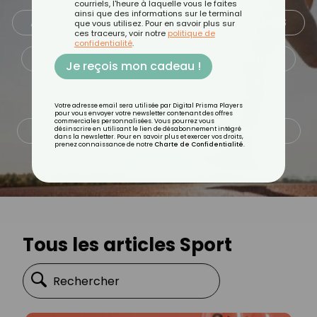
courriels, l'heure à laquelle vous le faites
ainsi que des informations sur le terminal
ALIMENTATION
ASTUCES CULINAIRES
que vous utilisez. Pour en savoir plus sur
ces traceurs, voir notre
politique de
confidentialité
.
BEAUTÉ
BIEN-ÊTRE
FAMILLE
Je reçois mon cadeau !
MINCEUR
PSYCHOLOGIE
Votre adresse email sera utilisée par Digital Prisma Players
pour vous envoyer votre newsletter contenant des offres
commerciales personnalisées. Vous pourrez vous
QUOTIDIEN
RECETTES
SANTÉ
désinscrire en utilisant le lien de désabonnement intégré
dans la newsletter. Pour en savoir plus et exercer vos droits,
prenez connaissance de notre
Charte de Confidentialité
.
SPORT
Tous les articles Sport