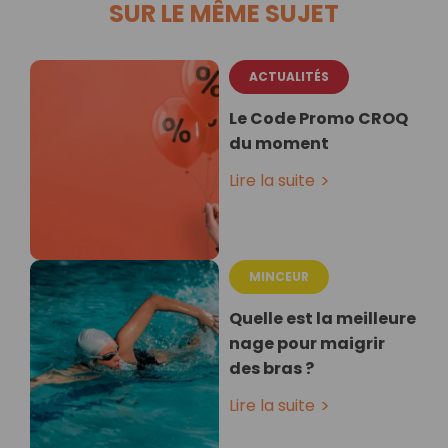
SUR LE MÊME SUJET
ACTUALITÉS
Le Code Promo CROQ
du moment
Lire la suite
MINCEUR
Quelle est la meilleure
nage pour maigrir
des bras ?
Lire la suite