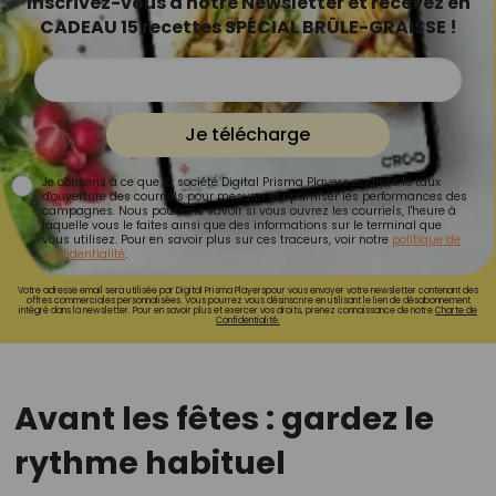
Inscrivez-vous à notre Newsletter et recevez en
CADEAU 15 recettes SPÉCIAL BRÛLE-GRAISSE !
Je télécharge
Je consens à ce que la société Digital Prisma Players analyse le taux
d'ouverture des courriels pour mesurer et optimiser les performances des
campagnes. Nous pourrons savoir si vous ouvrez les courriels, l'heure à
laquelle vous le faites ainsi que des informations sur le terminal que
vous utilisez. Pour en savoir plus sur ces traceurs, voir notre
politique de
confidentialité
.
Votre adresse email sera utilisée par Digital Prisma Playerspour vous envoyer votre newsletter contenant des
offres commerciales personnalisées. Vous pourrez vous désinscrire en utilisant le lien de désabonnement
intégré dans la newsletter. Pour en savoir plus et exercer vos droits, prenez connaissance de notre
Charte de
Confidentialité.
Avant les fêtes : gardez le
rythme habituel