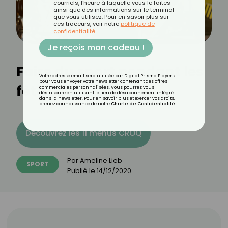
courriels, l'heure à laquelle vous le faites
ainsi que des informations sur le terminal
que vous utilisez. Pour en savoir plus sur
ces traceurs, voir notre
politique de
confidentialité
.
Je reçois mon cadeau !
Faire du sport pendant les
Votre adresse email sera utilisée par Digital Prisma Players
pour vous envoyer votre newsletter contenant des offres
fêtes de fin d'année
commerciales personnalisées. Vous pourrez vous
désinscrire en utilisant le lien de désabonnement intégré
dans la newsletter. Pour en savoir plus et exercer vos droits,
prenez connaissance de notre
Charte de Confidentialité
.
Découvrez les 11 menus CROQ
Par
Ameline Lieb
SPORT
Publié le
14/12/2020