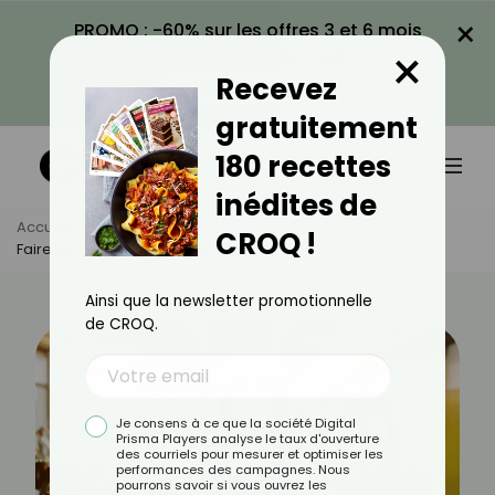
×
PROMO : -60% sur les offres 3 et 6 mois
×
avec le code CROQ60
Recevez
VOIR LA PROMO
gratuitement
180 recettes
inédites de
Accueil
Actus
Sport
CROQ !
Faire Du Sport Pendant Les Fêtes De Fin D'année
Ainsi que la newsletter promotionnelle
de CROQ.
Je consens à ce que la société Digital
Prisma Players analyse le taux d'ouverture
des courriels pour mesurer et optimiser les
performances des campagnes. Nous
pourrons savoir si vous ouvrez les