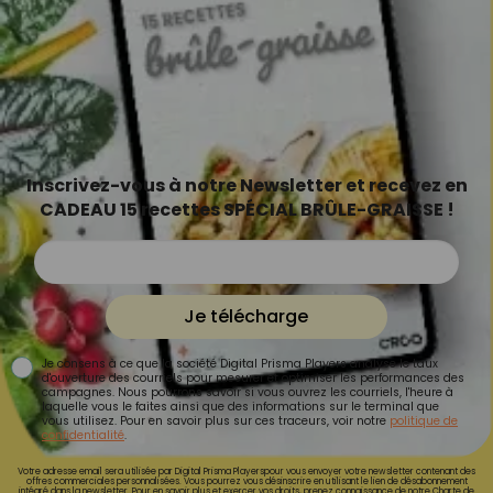
Inscrivez-vous à notre Newsletter et recevez en
CADEAU 15 recettes SPÉCIAL BRÛLE-GRAISSE !
Je télécharge
Je consens à ce que la société Digital Prisma Players analyse le taux
d'ouverture des courriels pour mesurer et optimiser les performances des
campagnes. Nous pourrons savoir si vous ouvrez les courriels, l'heure à
laquelle vous le faites ainsi que des informations sur le terminal que
vous utilisez. Pour en savoir plus sur ces traceurs, voir notre
politique de
confidentialité
.
Votre adresse email sera utilisée par Digital Prisma Playerspour vous envoyer votre newsletter contenant des
offres commerciales personnalisées. Vous pourrez vous désinscrire en utilisant le lien de désabonnement
intégré dans la newsletter. Pour en savoir plus et exercer vos droits, prenez connaissance de notre
Charte de