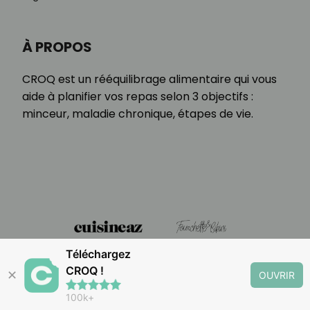
À PROPOS
CROQ est un rééquilibrage alimentaire qui vous
aide à planifier vos repas selon 3 objectifs :
minceur, maladie chronique, étapes de vie.
Téléchargez
CROQ !
✕
OUVRIR
100k+