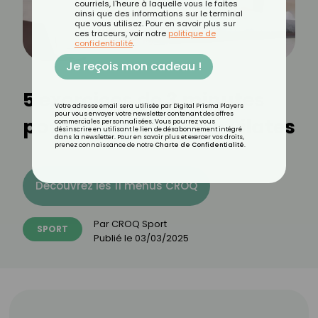
courriels, l'heure à laquelle vous le faites
ainsi que des informations sur le terminal
que vous utilisez. Pour en savoir plus sur
ces traceurs, voir notre
politique de
confidentialité
.
Je reçois mon cadeau !
5 exercices de 3 minutes
Votre adresse email sera utilisée par Digital Prisma Players
pour vous envoyer votre newsletter contenant des offres
pour bien débuter le Pilates
commerciales personnalisées. Vous pourrez vous
désinscrire en utilisant le lien de désabonnement intégré
dans la newsletter. Pour en savoir plus et exercer vos droits,
prenez connaissance de notre
Charte de Confidentialité
.
Découvrez les 11 menus CROQ
Par
CROQ Sport
SPORT
Publié le
03/03/2025