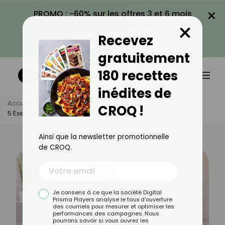
×
PROMO : -60% sur les offres 3 et 6 mois
×
avec le code CROQ60
Recevez
VOIR LA PROMO
gratuitement
180 recettes
inédites de
Accueil
Actus
Sport
CROQ !
5 Exercices De 3 Minutes Pour Bien Débuter Le Pilates
Ainsi que la newsletter promotionnelle
de CROQ.
Je consens à ce que la société Digital
Prisma Players analyse le taux d'ouverture
des courriels pour mesurer et optimiser les
performances des campagnes. Nous
pourrons savoir si vous ouvrez les