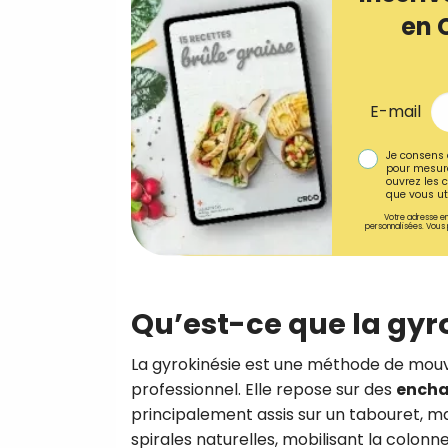
en 
E-mail
Je consens 
pour mesure
ouvrez les c
que vous uti
Votre adresse em
personnalisées. Vous 
Qu’est-ce que la gyr
La gyrokinésie est une méthode de mouv
professionnel. Elle repose sur des
encha
principalement assis sur un tabouret, m
spirales naturelles, mobilisant la colon