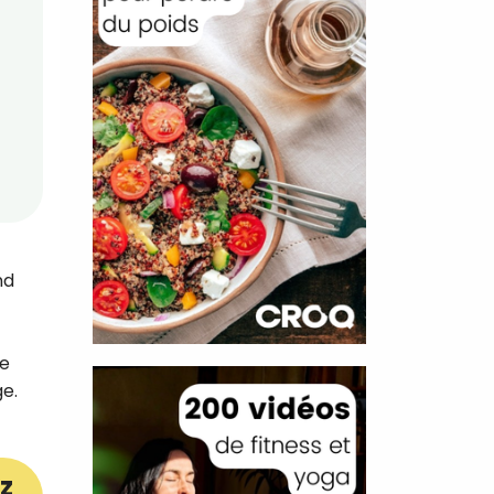
nd
ie
ge.
z