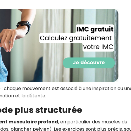
CROQ.
Je consens à ce que la société Digi
Prisma Players analyse le taux d'ou
des courriels pour mesurer et optim
performances des campagnes. No
pourrons savoir si vous ouvrez les co
l'heure à laquelle vous le faites ains
des informations sur le terminal qu
utilisez. Pour en savoir plus sur ces 
voir notre
politique de confidentialit
Je reçois mon cadeau !
ue : chaque mouvement est associé à une inspiration ou un
ination et la détente.
Votre adresse email sera utilisée par Digital Prisma Playe
envoyer votre newsletter contenant des offres commercial
ode plus structurée
personnalisées. Vous pourrez vous désinscrire en utilisan
désabonnement intégré dans la newsletter. Pour en savoi
exercer vos droits, prenez connaissance de notre
Charte 
Confidentialité
.
ent musculaire profond
, en particulier des muscles du
os, plancher pelvien). Les exercices sont plus précis, so