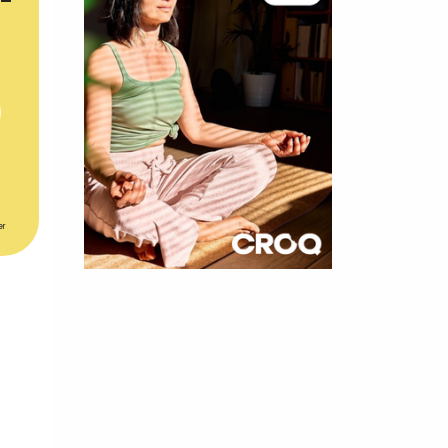
er
×
t 180
 CROQ
nnelle de