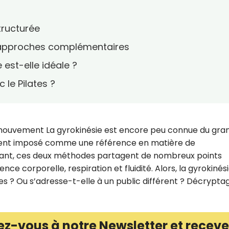
tructurée
ux approches complémentaires
 est-elle idéale ?
 le Pilates ?
u mouvement La gyrokinésie est encore peu connue du gra
gement imposé comme une référence en matière de
tant, ces deux méthodes partagent de nombreux points
ce corporelle, respiration et fluidité. Alors, la gyrokinés
tes ? Ou s’adresse-t-elle à un public différent ? Décrypta
ez-vous à notre Newsletter et receve