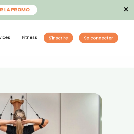
×
R LA PROMO
vices
Fitness
S'inscrire
Se connecter