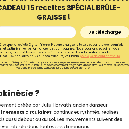
CADEAU 15 recettes SPÉCIAL BRÛLE-
GRAISSE !
Je télécharge
à ce que la société Digital Prisma Players analyse le taux d'ouverture des courriels
r et optimiser les performances des campagnes. Nous pourrons savoir si vous
ourriels, l'heure à laquelle vous le faites ainsi que des informations sur le terminal
lisez. Pour en savoir plus sur ces traceurs, voir notre
politique de confidentialité
.
ail sera utilisée par Digital Prisma Playerspour vous envoyer votre newsletter contenant des offres commerciales
pourrez vous désinscrire en utilisant le lien de désabonnement intégré dans la newsletter. Pour en savoir plus et exerc
vos droits, prenez connaissance de notre
Charte de Confidentialité.
okinésie ?
Recevez gratuitemen
recettes inédites de
ement créée par Juliu Horvath, ancien danseur
înements circulaires
, continus et rythmés, réalisés
!
ais aussi debout ou au sol. Les mouvements suivent des
ne vertébrale dans toutes ses dimensions.
Ainsi que la newsletter promotio