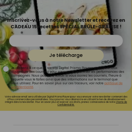
Inscrivez-vous à notre Newsletter et recevez en
CADEAU 15 recettes SPÉCIAL BRÛLE-GRAISSE !
Je télécharge
Je consens à ce que la société Digital Prisma Players analyse le taux
d'ouverture des courriels pour mesurer et optimiser les performances des
campagnes. Nous pourrons savoir si vous ouvrez les courriels, l'heure à
laquelle vous le faites ainsi que des informations sur le terminal que
vous utilisez. Pour en savoir plus sur ces traceurs, voir notre
politique de
confidentialité
.
Votre adresse email sera utilisée par Digital Prisma Playerspour vous envoyer votre newsletter contenant des
offres commerciales personnalisées. Vous pourrez vous désinscrire en utilisant le lien de désabonnement
intégré dans la newsletter. Pour en savoir plus et exercer vos droits, prenez connaissance de notre
Charte de
Confidentialité.