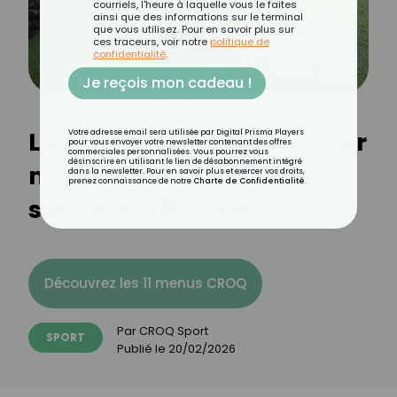
courriels, l'heure à laquelle vous le faites
ainsi que des informations sur le terminal
que vous utilisez. Pour en savoir plus sur
ces traceurs, voir notre
politique de
confidentialité
.
Je reçois mon cadeau !
L’exercice des ciseaux pour
Votre adresse email sera utilisée par Digital Prisma Players
pour vous envoyer votre newsletter contenant des offres
commerciales personnalisées. Vous pourrez vous
désinscrire en utilisant le lien de désabonnement intégré
maigrir : un mouvement
dans la newsletter. Pour en savoir plus et exercer vos droits,
prenez connaissance de notre
Charte de Confidentialité
.
simple et efficace
Découvrez les 11 menus CROQ
Par
CROQ Sport
SPORT
Publié le
20/02/2026