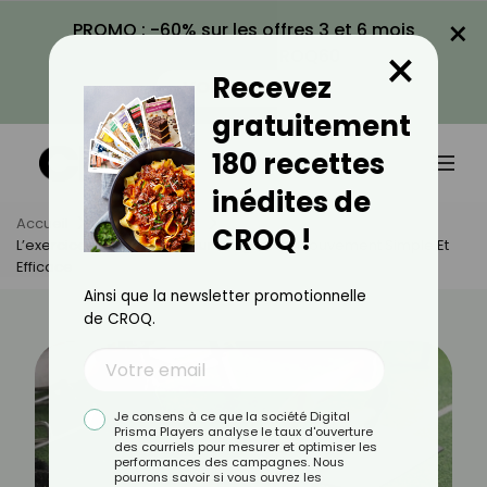
×
PROMO : -60% sur les offres 3 et 6 mois
×
avec le code CROQ60
Recevez
VOIR LA PROMO
gratuitement
180 recettes
inédites de
Accueil
Actus
Sport
CROQ !
L’exercice Des Ciseaux Pour Maigrir : Un Mouvement Simple Et
Efficace
Ainsi que la newsletter promotionnelle
de CROQ.
Je consens à ce que la société Digital
Prisma Players analyse le taux d'ouverture
des courriels pour mesurer et optimiser les
performances des campagnes. Nous
pourrons savoir si vous ouvrez les