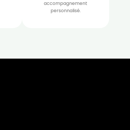
accompagnement
t 180
personnalisé.
 CROQ
nnelle de
tal
verture
iser les
us
urriels,
i que
e vous
traceurs,
é
.