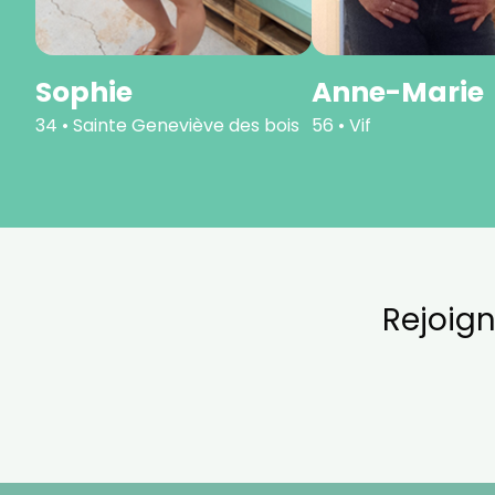
Sophie
Anne-Marie
34 • Sainte Geneviève des bois
56 • Vif
Rejoig