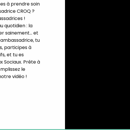
es à prendre soin
ssadrice CROQ ?
Votre adresse email sera utilisée par Digital Prisma Playe
envoyer votre newsletter contenant des offres commercial
ssadrices !
personnalisées. Vous pourrez vous désinscrire en utilisan
désabonnement intégré dans la newsletter. Pour en savoi
exercer vos droits, prenez connaissance de notre
Charte 
 quotidien : la
Confidentialité
.
nger sainement… et
u’ambassadrice, tu
, participes à
s, et tu es
 Sociaux. Prête à
mplissez le
notre vidéo !