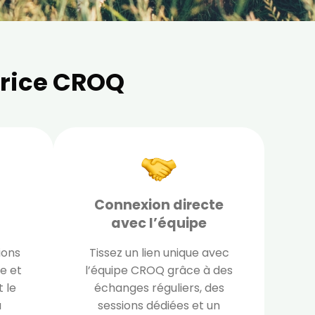
drice CROQ
Connexion directe
avec l’équipe
ions
Tissez un lien unique avec
e et
l’équipe CROQ grâce à des
 le
échanges réguliers, des
×
u
sessions dédiées et un