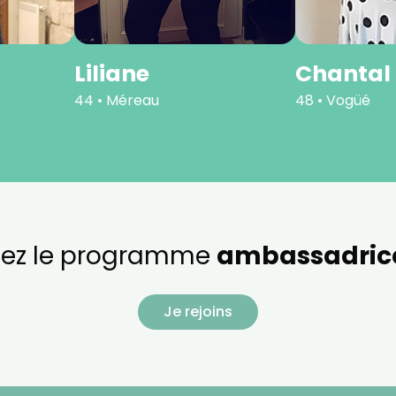
Liliane
Chantal
44 • Méreau
48 • Vogüé
nez le programme
ambassadric
Je rejoins