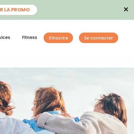
×
R LA PROMO
vices
Fitness
S'inscrire
Se connecter