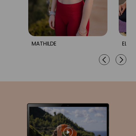
MATHILDE
ELOD
‹
›