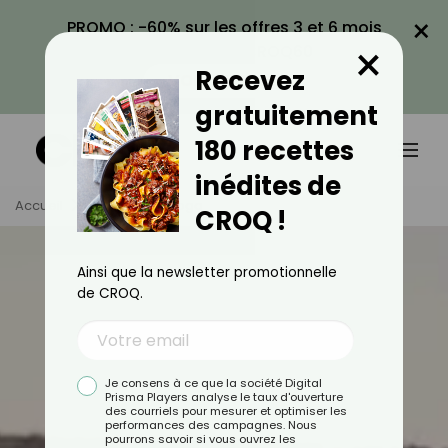
×
PROMO : -60% sur les offres 3 et 6 mois
×
avec le code CROQ60
Recevez
VOIR LA PROMO
gratuitement
180 recettes
inédites de
Accueil
Services
Yoga
CROQ !
Ainsi que la newsletter promotionnelle
de CROQ.
Je consens à ce que la société Digital
Prisma Players analyse le taux d'ouverture
des courriels pour mesurer et optimiser les
performances des campagnes. Nous
pourrons savoir si vous ouvrez les