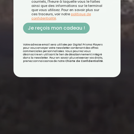
courriels, l'heure à laquelle vous le faites
ainsi que des informations sur le terminal
que vous utilisez. Pour en savoir plus sur
ces traceurs, voir notre
politique de
confidentialité
.
Je reçois mon cadeau !
Votre adresse email sera utilisée par Digital Prisma Players
pour vous envoyer votre newsletter contenant des offres
commerciales personnalisées. Vous pourrez vous
désinscrire en utilisant le lien de désabonnement intégré
dans la newsletter. Pour en savoir plus et exercer vos droits,
prenez connaissance de notre
Charte de Confidentialité
.