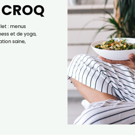
e CROQ
let : menus
ness et de yoga,
ion saine,