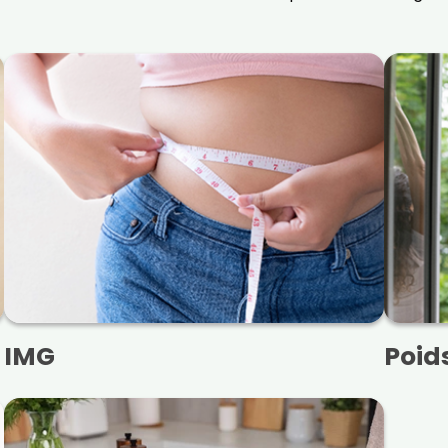
IMG
Poid