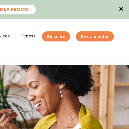
×
R LA PROMO
vices
Fitness
S'inscrire
Se connecter