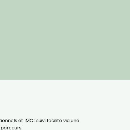
t le lien de
r plus et
de
els et IMC : suivi facilité via une
 parcours.