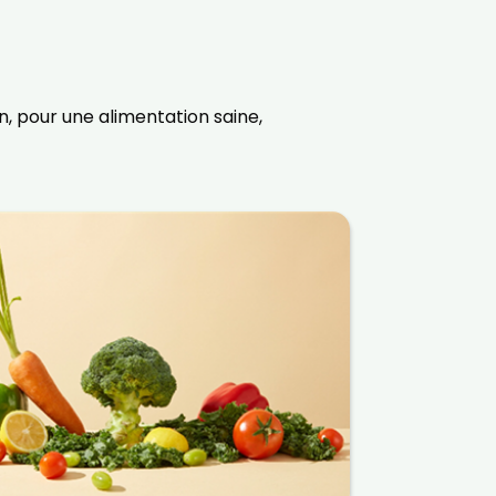
, pour une alimentation saine,
×
t 180
 CROQ