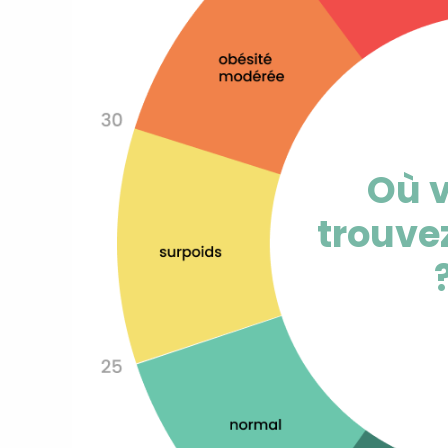
Où 
trouve