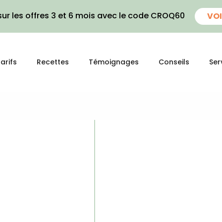
ur les offres 3 et 6 mois avec le code CROQ60
VOI
arifs
Recettes
Témoignages
Conseils
Ser