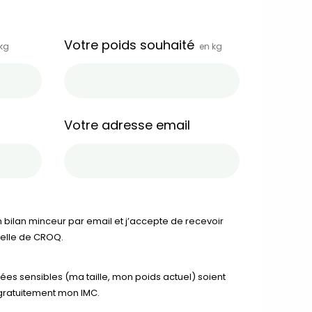
Votre poids souhaité
kg
en kg
tal
verture
iser les
us
Votre adresse email
urriels,
i que
e vous
traceurs,
é
.
 bilan minceur par email et j’accepte de recevoir
nelle de CROQ.
rs pour vous
es
t le lien de
r plus et
de
s sensibles (ma taille, mon poids actuel) soient
 gratuitement mon IMC.