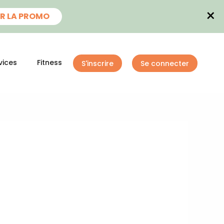
×
R LA PROMO
vices
Fitness
S'inscrire
Se connecter