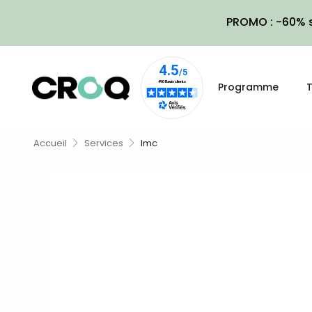
PROMO : -60% s
Programme
T
Accueil
Services
Imc