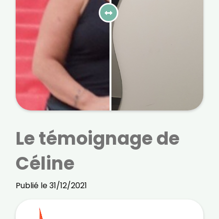
courriels, l'heure à laquelle vous le faites
ainsi que des informations sur le terminal
que vous utilisez. Pour en savoir plus sur
ces traceurs, voir notre
politique de
confidentialité
.
Je reçois mon cadeau !
Votre adresse email sera utilisée par Digital Prisma Players
pour vous envoyer votre newsletter contenant des offres
commerciales personnalisées. Vous pourrez vous
désinscrire en utilisant le lien de désabonnement intégré
dans la newsletter. Pour en savoir plus et exercer vos droits,
prenez connaissance de notre
Charte de Confidentialité
.
Le témoignage de
Céline
Publié le 31/12/2021