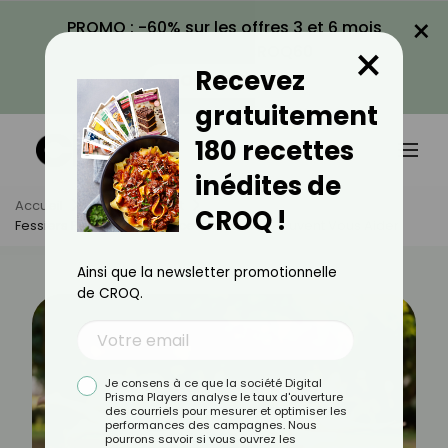
×
PROMO : -60% sur les offres 3 et 6 mois
×
avec le code CROQ60
Recevez
VOIR LA PROMO
gratuitement
180 recettes
inédites de
Accueil
Actus
Sport
CROQ !
Fessiers Plats : Ces Exercices De Pilates Peuvent Vous Aider
Ainsi que la newsletter promotionnelle
de CROQ.
Je consens à ce que la société Digital
Prisma Players analyse le taux d'ouverture
des courriels pour mesurer et optimiser les
performances des campagnes. Nous
pourrons savoir si vous ouvrez les