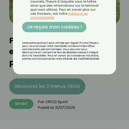
courriels, l'heure à laquelle vous le faites
ainsi que des informations sur le terminal
que vous utilisez. Pour en savoir plus sur
ces traceurs, voir notre
politique de
confidentialité
.
Je reçois mon cadeau !
Fessiers plats : ces
Votre adresse email sera utilisée par Digital Prisma Players
pour vous envoyer votre newsletter contenant des offres
exercices de Pilates
commerciales personnalisées. Vous pourrez vous
désinscrire en utilisant le lien de désabonnement intégré
dans la newsletter. Pour en savoir plus et exercer vos droits,
peuvent vous aider
prenez connaissance de notre
Charte de Confidentialité
.
Découvrez les 11 menus CROQ
Par
CROQ Sport
SPORT
Publié le
31/07/2025