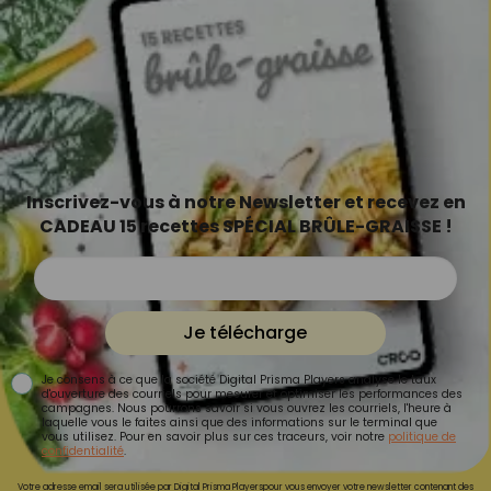
Inscrivez-vous à notre Newsletter et recevez en
CADEAU 15 recettes SPÉCIAL BRÛLE-GRAISSE !
Je télécharge
Je consens à ce que la société Digital Prisma Players analyse le taux
d'ouverture des courriels pour mesurer et optimiser les performances des
campagnes. Nous pourrons savoir si vous ouvrez les courriels, l'heure à
laquelle vous le faites ainsi que des informations sur le terminal que
vous utilisez. Pour en savoir plus sur ces traceurs, voir notre
politique de
confidentialité
.
Votre adresse email sera utilisée par Digital Prisma Playerspour vous envoyer votre newsletter contenant des