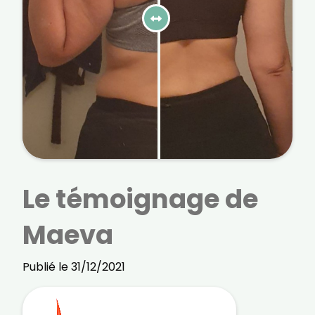
courriels, l'heure à laquelle vous le faites
ainsi que des informations sur le terminal
que vous utilisez. Pour en savoir plus sur
ces traceurs, voir notre
politique de
confidentialité
.
Je reçois mon cadeau !
Votre adresse email sera utilisée par Digital Prisma Players
pour vous envoyer votre newsletter contenant des offres
commerciales personnalisées. Vous pourrez vous
désinscrire en utilisant le lien de désabonnement intégré
dans la newsletter. Pour en savoir plus et exercer vos droits,
prenez connaissance de notre
Charte de Confidentialité
.
Le témoignage de
Maeva
Publié le 31/12/2021