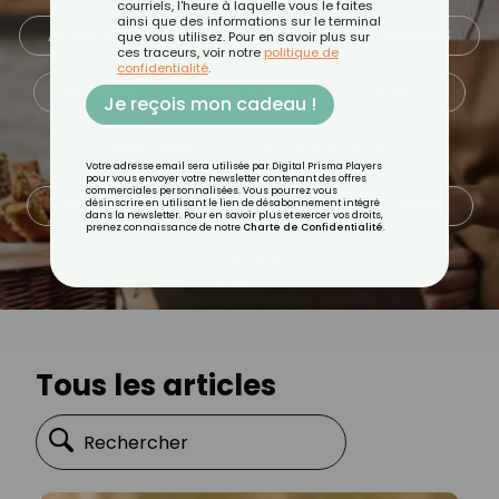
courriels, l'heure à laquelle vous le faites
ainsi que des informations sur le terminal
ALIMENTATION
ASTUCES CULINAIRES
que vous utilisez. Pour en savoir plus sur
ces traceurs, voir notre
politique de
confidentialité
.
BEAUTÉ
BIEN-ÊTRE
FAMILLE
Je reçois mon cadeau !
MINCEUR
PSYCHOLOGIE
Votre adresse email sera utilisée par Digital Prisma Players
pour vous envoyer votre newsletter contenant des offres
commerciales personnalisées. Vous pourrez vous
QUOTIDIEN
RECETTES
SANTÉ
désinscrire en utilisant le lien de désabonnement intégré
dans la newsletter. Pour en savoir plus et exercer vos droits,
prenez connaissance de notre
Charte de Confidentialité
.
SPORT
Tous les articles