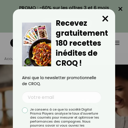
×
PROMO : -60% sur les offres 3 et 6 mois
×
avec le code CROQ60
Recevez
VOIR LA PROMO
gratuitement
180 recettes
inédites de
Accueil
Actus
CROQ !
Ainsi que la newsletter promotionnelle
de CROQ.
Conseils
Je consens à ce que la société Digital
Prisma Players analyse le taux d'ouverture
des courriels pour mesurer et optimiser les
performances des campagnes. Nous
TOUS
ACTUALITÉS
pourrons savoir si vous ouvrez les