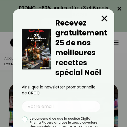
×
PROMO : -60% sur les offres 3 et 6 mois
×
avec le code CROQ60
Recevez
VOIR LA PROMO
gratuitement
25 de nos
meilleures
Accueil
Actus
Actualités
recettes
Les Meilleures Affaires À Réaliser Après Noël
spécial Noël
Ainsi que la newsletter promotionnelle
de CROQ.
Je consens à ce que la société Digital
Prisma Players analyse le taux d'ouverture
des courriels pour mesurer et optimiser les