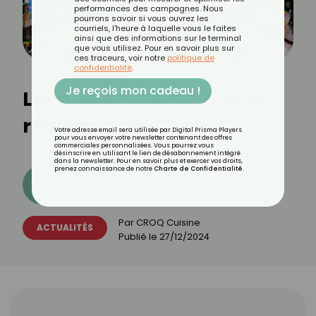
performances des campagnes. Nous
pourrons savoir si vous ouvrez les
courriels, l'heure à laquelle vous le faites
ainsi que des informations sur le terminal
que vous utilisez. Pour en savoir plus sur
ces traceurs, voir notre
politique de
confidentialité
.
Je reçois mon cadeau !
Les meilleures affaires à
réaliser après Noël
Votre adresse email sera utilisée par Digital Prisma Players
pour vous envoyer votre newsletter contenant des offres
commerciales personnalisées. Vous pourrez vous
désinscrire en utilisant le lien de désabonnement intégré
dans la newsletter. Pour en savoir plus et exercer vos droits,
prenez connaissance de notre
Charte de Confidentialité
.
Découvrez les 11 menus CROQ
Par
CROQ Cuisine
ACTUALITÉS
Publié le
27/12/2024