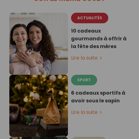
ACTUALITÉS
10 cadeaux
gourmands à offrir à
la fête des mères
Lire la suite
SPORT
6 cadeaux sportifs à
avoir sous le sapin
Lire la suite