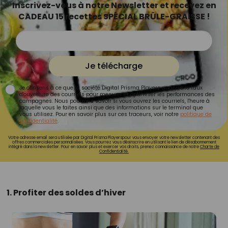
Inscrivez-vous à notre Newsletter et recevez en
CADEAU 15 recettes SPÉCIAL BRÛLE-GRAISSE !
Je télécharge
Je consens à ce que la société Digital Prisma Players analyse le taux
d'ouverture des courriels pour mesurer et optimiser les performances des
campagnes. Nous pourrons savoir si vous ouvrez les courriels, l'heure à
laquelle vous le faites ainsi que des informations sur le terminal que
vous utilisez. Pour en savoir plus sur ces traceurs, voir notre
politique de
confidentialité
.
Votre adresse email sera utilisée par Digital Prisma Playerspour vous envoyer votre newsletter contenant des
offres commerciales personnalisées. Vous pourrez vous désinscrire en utilisant le lien de désabonnement
intégré dans la newsletter. Pour en savoir plus et exercer vos droits, prenez connaissance de notre
Charte de
Confidentialité.
1. Profiter des soldes d’hiver