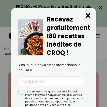
×
PROMO : -60% sur les offres 3 et 6 mois
×
avec le code CROQ60
Recevez
VOIR LA PROMO
gratuitement
180 recettes
inédites de
Accueil
Actus
Actualités
CROQ !
Quel Est Le Rôle De L’eau Micellaire ?
Ainsi que la newsletter promotionnelle
de CROQ.
Je consens à ce que la société Digital
Prisma Players analyse le taux d'ouverture
des courriels pour mesurer et optimiser les
performances des campagnes. Nous
pourrons savoir si vous ouvrez les