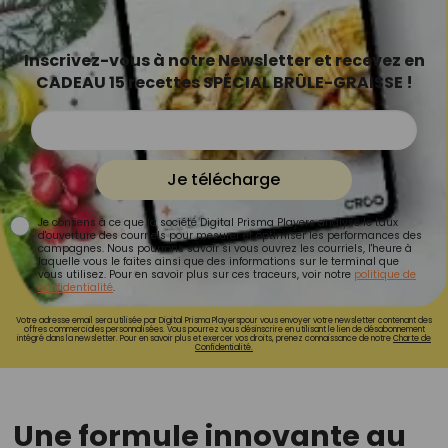
Inscrivez-vous à notre Newsletter et recevez en
CADEAU 15 recettes SPÉCIAL BRÛLE-GRAISSE !
Je télécharge
Je consens à ce que la société Digital Prisma Players analyse le taux
d'ouverture des courriels pour mesurer et optimiser les performances des
campagnes. Nous pourrons savoir si vous ouvrez les courriels, l'heure à
laquelle vous le faites ainsi que des informations sur le terminal que
vous utilisez. Pour en savoir plus sur ces traceurs, voir notre
politique de
confidentialité
.
Votre adresse email sera utilisée par Digital Prisma Playerspour vous envoyer votre newsletter contenant des
offres commerciales personnalisées. Vous pourrez vous désinscrire en utilisant le lien de désabonnement
intégré dans la newsletter. Pour en savoir plus et exercer vos droits, prenez connaissance de notre
Charte de
Confidentialité.
Une formule innovante au