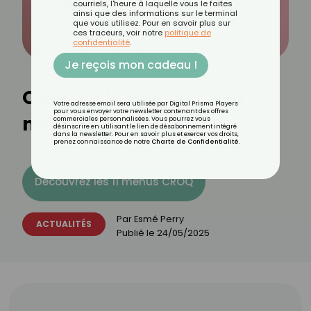
courriels, l'heure à laquelle vous le faites
ainsi que des informations sur le terminal
que vous utilisez. Pour en savoir plus sur
ces traceurs, voir notre
politique de
confidentialité
.
Je reçois mon cadeau !
Quel est le rôle de l’eau
Votre adresse email sera utilisée par Digital Prisma Players
pour vous envoyer votre newsletter contenant des offres
micellaire ?
commerciales personnalisées. Vous pourrez vous
désinscrire en utilisant le lien de désabonnement intégré
dans la newsletter. Pour en savoir plus et exercer vos droits,
prenez connaissance de notre
Charte de Confidentialité
.
Découvrez les 11 menus CROQ
Par
Esmé Perry
ACTUALITÉS
Publié le
24/05/2025