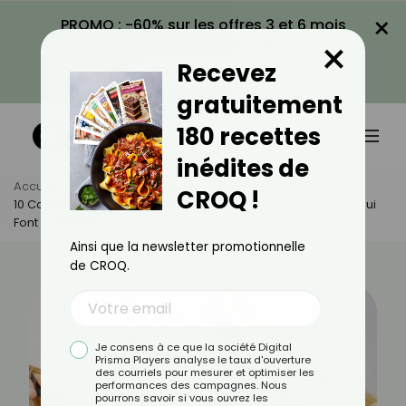
×
PROMO : -60% sur les offres 3 et 6 mois
×
avec le code CROQ60
Recevez
VOIR LA PROMO
gratuitement
180 recettes
inédites de
Accueil
Actus
Beauté
CROQ !
10 Coiffures Qui Affinent Le Visage : Les Astuces Capillaires Qui
Font La Différence
Ainsi que la newsletter promotionnelle
de CROQ.
Je consens à ce que la société Digital
Prisma Players analyse le taux d'ouverture
des courriels pour mesurer et optimiser les
performances des campagnes. Nous
pourrons savoir si vous ouvrez les