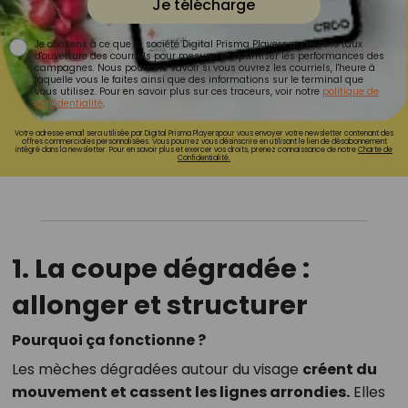
Je télécharge
Je consens à ce que la société Digital Prisma Players analyse le taux
d'ouverture des courriels pour mesurer et optimiser les performances des
campagnes. Nous pourrons savoir si vous ouvrez les courriels, l'heure à
laquelle vous le faites ainsi que des informations sur le terminal que
vous utilisez. Pour en savoir plus sur ces traceurs, voir notre
politique de
confidentialité
.
Votre adresse email sera utilisée par Digital Prisma Playerspour vous envoyer votre newsletter contenant des
offres commerciales personnalisées. Vous pourrez vous désinscrire en utilisant le lien de désabonnement
intégré dans la newsletter. Pour en savoir plus et exercer vos droits, prenez connaissance de notre
Charte de
Confidentialité.
1. La coupe dégradée :
allonger et structurer
Pourquoi ça fonctionne ?
Les mèches dégradées autour du visage
créent du
mouvement et cassent les lignes arrondies.
Elles