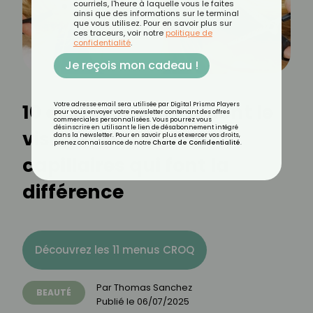
courriels, l'heure à laquelle vous le faites
ainsi que des informations sur le terminal
que vous utilisez. Pour en savoir plus sur
ces traceurs, voir notre
politique de
confidentialité
.
Je reçois mon cadeau !
10 coiffures qui affinent le
Votre adresse email sera utilisée par Digital Prisma Players
pour vous envoyer votre newsletter contenant des offres
commerciales personnalisées. Vous pourrez vous
désinscrire en utilisant le lien de désabonnement intégré
visage : les astuces
dans la newsletter. Pour en savoir plus et exercer vos droits,
prenez connaissance de notre
Charte de Confidentialité
.
capillaires qui font la
différence
Découvrez les 11 menus CROQ
Par
Thomas Sanchez
BEAUTÉ
Publié le
06/07/2025