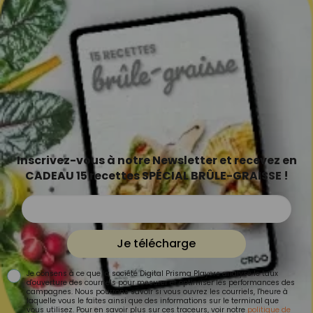
Inscrivez-vous à notre Newsletter et recevez en
CADEAU 15 recettes SPÉCIAL BRÛLE-GRAISSE !
Je télécharge
Je consens à ce que la société Digital Prisma Players analyse le taux
d'ouverture des courriels pour mesurer et optimiser les performances des
campagnes. Nous pourrons savoir si vous ouvrez les courriels, l'heure à
laquelle vous le faites ainsi que des informations sur le terminal que
vous utilisez. Pour en savoir plus sur ces traceurs, voir notre
politique de