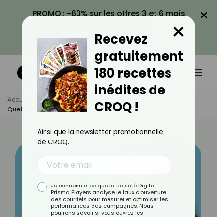
×
PROMO : -60% sur les offres 3 et 6 mois
×
avec le code CROQ60
Recevez
VOIR LA PROMO
gratuitement
180 recettes
inédites de
Accueil
Actus
Sport
CROQ !
Quel Sport Pour Maigrir Du Visage ?
Ainsi que la newsletter promotionnelle
de CROQ.
Je consens à ce que la société Digital
Prisma Players analyse le taux d'ouverture
des courriels pour mesurer et optimiser les
performances des campagnes. Nous
pourrons savoir si vous ouvrez les