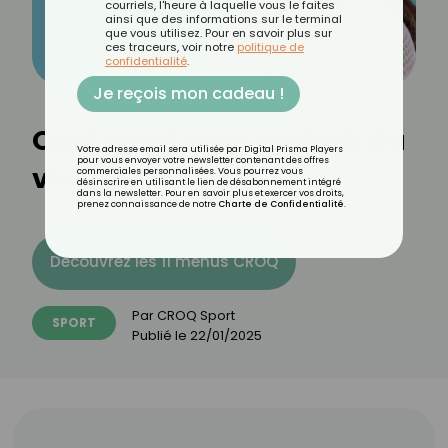
courriels, l'heure à laquelle vous le faites
ainsi que des informations sur le terminal
que vous utilisez. Pour en savoir plus sur
ces traceurs, voir notre
politique de
confidentialité
.
Je reçois mon cadeau !
Quel sport pour maigrir du
Votre adresse email sera utilisée par Digital Prisma Players
pour vous envoyer votre newsletter contenant des offres
visage ?
commerciales personnalisées. Vous pourrez vous
désinscrire en utilisant le lien de désabonnement intégré
dans la newsletter. Pour en savoir plus et exercer vos droits,
prenez connaissance de notre
Charte de Confidentialité
.
Découvrez les 11 menus CROQ
Par
CROQ Sport
SPORT
Publié le
22/01/2025