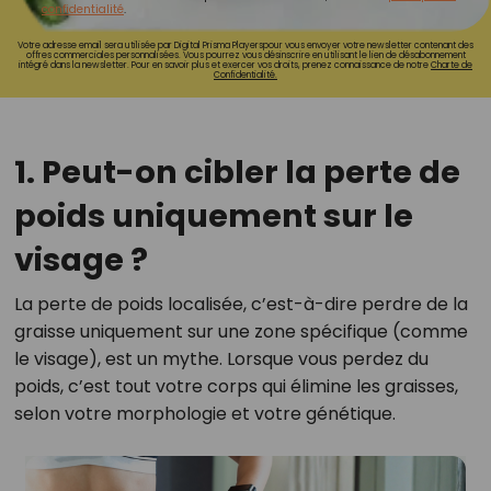
confidentialité
.
Votre adresse email sera utilisée par Digital Prisma Playerspour vous envoyer votre newsletter contenant des
offres commerciales personnalisées. Vous pourrez vous désinscrire en utilisant le lien de désabonnement
intégré dans la newsletter. Pour en savoir plus et exercer vos droits, prenez connaissance de notre
Charte de
Confidentialité.
1. Peut-on cibler la perte de
poids uniquement sur le
visage ?
La perte de poids localisée, c’est-à-dire perdre de la
graisse uniquement sur une zone spécifique (comme
le visage), est un mythe. Lorsque vous perdez du
poids, c’est tout votre corps qui élimine les graisses,
selon votre morphologie et votre génétique.