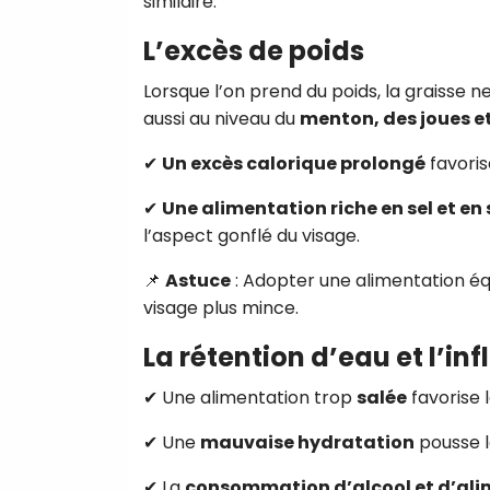
similaire.
L’excès de poids
Lorsque l’on prend du poids, la graisse n
aussi au niveau du
menton, des joues e
✔
Un excès calorique prolongé
favoris
✔
Une alimentation riche en sel et en
l’aspect gonflé du visage.
📌
Astuce
: Adopter une alimentation équ
visage plus mince.
La rétention d’eau et l’i
✔ Une alimentation trop
salée
favorise 
✔ Une
mauvaise hydratation
pousse l
✔ La
consommation d’alcool et d’ali