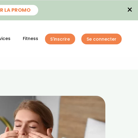
×
R LA PROMO
vices
Fitness
S'inscrire
Se connecter