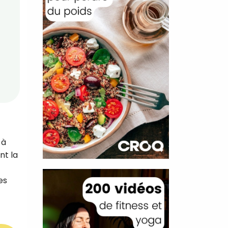
 à
nt la
es