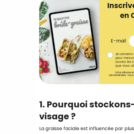
Inscriv
en 
E-mail
Je consens 
pour mesure
ouvrez les c
que vous uti
Votre adresse em
personnalisées. Vous 
1. Pourquoi stockons
visage ?
La graisse faciale est influencée par plus