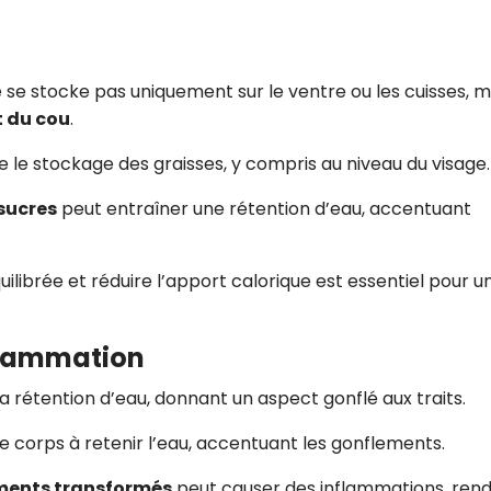
e se stocke pas uniquement sur le ventre ou les cuisses, m
t du cou
.
e le stockage des graisses, y compris au niveau du visage.
 sucres
peut entraîner une rétention d’eau, accentuant
ilibrée et réduire l’apport calorique est essentiel pour u
nflammation
la rétention d’eau, donnant un aspect gonflé aux traits.
e corps à retenir l’eau, accentuant les gonflements.
ments transformés
peut causer des inflammations, ren