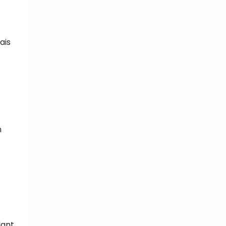
ais
n
dant