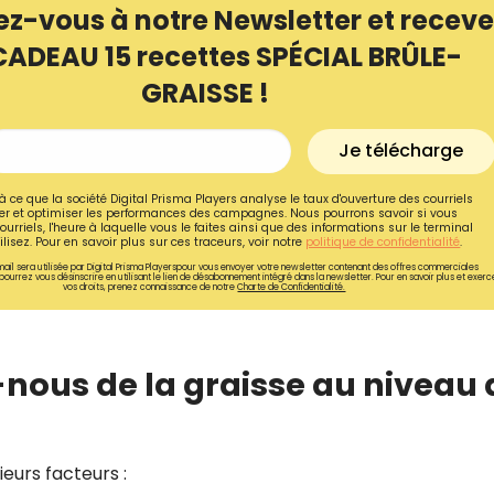
ez-vous à notre Newsletter et receve
CADEAU 15 recettes SPÉCIAL BRÛLE-
GRAISSE !
Je télécharge
à ce que la société Digital Prisma Players analyse le taux d'ouverture des courriels
r et optimiser les performances des campagnes. Nous pourrons savoir si vous
ourriels, l'heure à laquelle vous le faites ainsi que des informations sur le terminal
lisez. Pour en savoir plus sur ces traceurs, voir notre
politique de confidentialité
.
ail sera utilisée par Digital Prisma Playerspour vous envoyer votre newsletter contenant des offres commerciales
pourrez vous désinscrire en utilisant le lien de désabonnement intégré dans la newsletter. Pour en savoir plus et exerc
vos droits, prenez connaissance de notre
Charte de Confidentialité.
Recevez gratuitemen
-nous de la graisse au niveau
recettes inédites de
!
ieurs facteurs :
Ainsi que la newsletter promotio