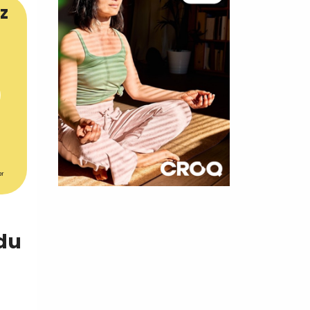
z
er
×
t 180
 du
 CROQ
nnelle de