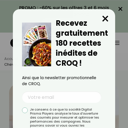
×
PROMO : -60% sur les offres 3 et 6 mois
×
avec le code CROQ60
Recevez
VOIR LA PROMO
gratuitement
180 recettes
inédites de
Accueil
Actus
Actualités
CROQ !
Cheveux Courts Après 50 Ans : Quelle Coiffure Adopter ?
Ainsi que la newsletter promotionnelle
de CROQ.
Je consens à ce que la société Digital
Prisma Players analyse le taux d'ouverture
des courriels pour mesurer et optimiser les
performances des campagnes. Nous
pourrons savoir si vous ouvrez les