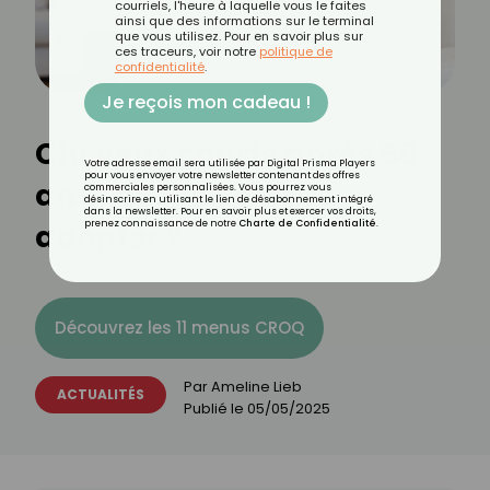
courriels, l'heure à laquelle vous le faites
ainsi que des informations sur le terminal
que vous utilisez. Pour en savoir plus sur
ces traceurs, voir notre
politique de
confidentialité
.
Je reçois mon cadeau !
Cheveux courts après 50
Votre adresse email sera utilisée par Digital Prisma Players
pour vous envoyer votre newsletter contenant des offres
ans : quelle coiffure
commerciales personnalisées. Vous pourrez vous
désinscrire en utilisant le lien de désabonnement intégré
dans la newsletter. Pour en savoir plus et exercer vos droits,
adopter ?
prenez connaissance de notre
Charte de Confidentialité
.
Découvrez les 11 menus CROQ
Par
Ameline Lieb
ACTUALITÉS
Publié le
05/05/2025