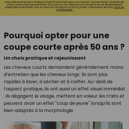
Votre adresse email sera utilisée par Digital Prisma Playerspour vous envoyer votre newsletter contenant des
offres commerciales personnalisées. Vous pourrez vous désinscrire en utilisant le lien de désabonnement
intégré dans la newsletter. Pour en savoir plus et exercer vos droits, prenez connaissance de notre
Charte de
Confidentialité.
Pourquoi opter pour une
coupe courte après 50 ans ?
Un choix pratique et rajeunissant
Les cheveux courts demandent généralement moins
d’entretien que les cheveux longs. Ils sont plus
rapides à laver, à sécher et à coiffer. Au-delà de
l’aspect pratique, ils ont aussi un effet visuel immédiat
: ils dégagent le visage, mettent en valeur les traits et
peuvent avoir un effet "coup de jeune" lorsqu’ils sont
bien adaptés à la morphologie.