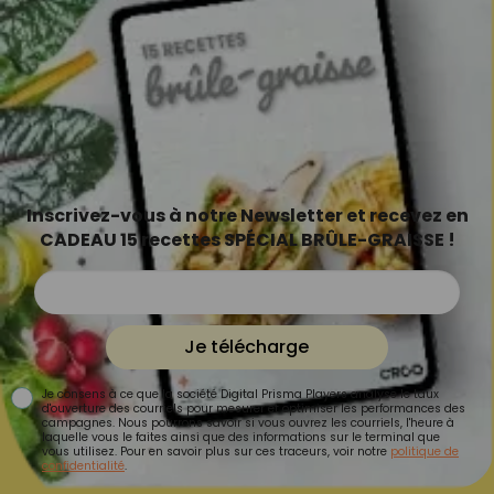
Inscrivez-vous à notre Newsletter et recevez en
CADEAU 15 recettes SPÉCIAL BRÛLE-GRAISSE !
Je télécharge
Je consens à ce que la société Digital Prisma Players analyse le taux
d'ouverture des courriels pour mesurer et optimiser les performances des
campagnes. Nous pourrons savoir si vous ouvrez les courriels, l'heure à
laquelle vous le faites ainsi que des informations sur le terminal que
vous utilisez. Pour en savoir plus sur ces traceurs, voir notre
politique de
confidentialité
.