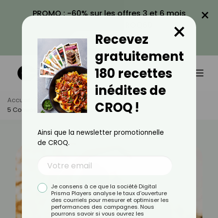
×
PROMO : -60% sur les offres 3 et 6 mois
×
avec le code CROQ60
Recevez
VOIR LA PROMO
gratuitement
180 recettes
inédites de
Accueil
Actus
Sport
CROQ !
5 Conseils Pour Améliorer Sa Souplesse
Ainsi que la newsletter promotionnelle
de CROQ.
Je consens à ce que la société Digital
Prisma Players analyse le taux d'ouverture
des courriels pour mesurer et optimiser les
performances des campagnes. Nous
pourrons savoir si vous ouvrez les