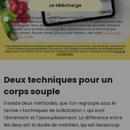
Je télécharge
Je consens à ce que la société Digital Prisma Players analyse le taux
d'ouverture des courriels pour mesurer et optimiser les performances des
campagnes. Nous pourrons savoir si vous ouvrez les courriels, l'heure à
laquelle vous le faites ainsi que des informations sur le terminal que
vous utilisez. Pour en savoir plus sur ces traceurs, voir notre
politique de
confidentialité
.
Votre adresse email sera utilisée par Digital Prisma Playerspour vous envoyer votre newsletter contenant des
offres commerciales personnalisées. Vous pourrez vous désinscrire en utilisant le lien de désabonnement
intégré dans la newsletter. Pour en savoir plus et exercer vos droits, prenez connaissance de notre
Charte de
Confidentialité.
Deux techniques pour un
corps souple
Il existe deux méthodes, que l'on regroupe sous le
terme « techniques de sollicitation », qui sont
l'étirement et l'assouplissement. La différence entre
les deux est la durée de maintien, qui est beaucoup