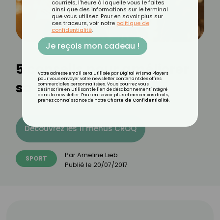
courriels, l'heure à laquelle vous le faites
ainsi que des informations sur le terminal
que vous utilisez. Pour en savoir plus sur
ces traceurs, voir notre
politique de
confidentialité
.
Je reçois mon cadeau !
5 conseils pour améliorer
Votre adresse email sera utilisée par Digital Prisma Players
pour vous envoyer votre newsletter contenant des offres
sa souplesse
commerciales personnalisées. Vous pourrez vous
désinscrire en utilisant le lien de désabonnement intégré
dans la newsletter. Pour en savoir plus et exercer vos droits,
prenez connaissance de notre
Charte de Confidentialité
.
Découvrez les 11 menus CROQ
Par
Ameline Lieb
SPORT
Publié le
20/07/2017