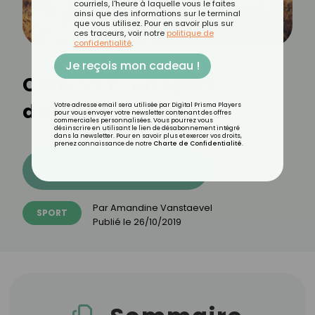
courriels, l'heure à laquelle vous le faites
ainsi que des informations sur le terminal
que vous utilisez. Pour en savoir plus sur
ces traceurs, voir notre
politique de
confidentialité
.
Je reçois mon cadeau !
Cani-VTT : un sport
d'équipe
Votre adresse email sera utilisée par Digital Prisma Players
pour vous envoyer votre newsletter contenant des offres
commerciales personnalisées. Vous pourrez vous
désinscrire en utilisant le lien de désabonnement intégré
dans la newsletter. Pour en savoir plus et exercer vos droits,
prenez connaissance de notre
Charte de Confidentialité
.
Découvrez les 11 menus CROQ
Par
Amandine Vanstaevel
SPORT
Publié le
26/10/2019