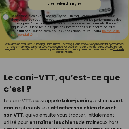
Je télécharge
Je consens à ce que la société Digital Prisma Players analyse le taux
d'ouverture des courriels pour mesurer et optimiser les performances des
campagnes. Nous pourrons savoir si vous ouvrez les courriels, l'heure à
laquelle vous le faites ainsi que des informations sur le terminal que
vous utilisez. Pour en savoir plus sur ces traceurs, voir notre
politique de
confidentialité
.
Votre adresse email sera utilisée par Digital Prisma Playerspour vous envoyer votre newsletter contenant des
offres commerciales personnalisées. Vous pourrez vous désinscrire en utilisant le lien de désabonnement
intégré dans la newsletter. Pour en savoir plus et exercer vos droits, prenez connaissance de notre
Charte de
Confidentialité.
Le cani-VTT, qu’est-ce que
c’est ?
Le cani-VTT, aussi appelé
bike-joering
, est un
sport
canin
qui consiste à
attacher son chien devant
son VTT
, qui va ensuite vous tracter. Initialement
utilisé pour
entraîner les chiens
de traîneaux hors