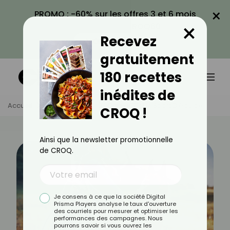
×
PROMO : -60% sur les offres 3 et 6 mois
×
avec le code CROQ60
Recevez
VOIR LA PROMO
gratuitement
180 recettes
inédites de
Accueil
Actus
Sport
Cani-VTT : Un Sport D'équipe
CROQ !
Ainsi que la newsletter promotionnelle
de CROQ.
Je consens à ce que la société Digital
Prisma Players analyse le taux d'ouverture
des courriels pour mesurer et optimiser les
performances des campagnes. Nous
pourrons savoir si vous ouvrez les