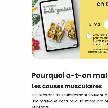
en 
E-mail
Je consens 
pour mesure
ouvrez les c
que vous uti
Votre adresse em
personnalisées. Vous 
Pourquoi a-t-on mal 
Les causes musculaires
Les tensions musculaires sont souvent à 
une mauvaise posture, à un stress prolo
répétitifs.