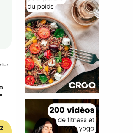
dien.
ns
ur
z