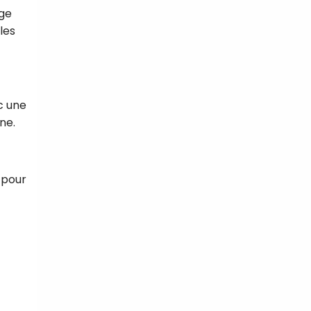
rge
les
c une
ne.
 pour