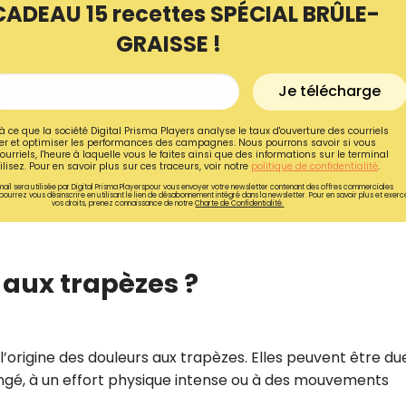
CADEAU 15 recettes SPÉCIAL BRÛLE-
GRAISSE !
Je télécharge
à ce que la société Digital Prisma Players analyse le taux d'ouverture des courriels
r et optimiser les performances des campagnes. Nous pourrons savoir si vous
ourriels, l'heure à laquelle vous le faites ainsi que des informations sur le terminal
lisez. Pour en savoir plus sur ces traceurs, voir notre
politique de confidentialité
.
ail sera utilisée par Digital Prisma Playerspour vous envoyer votre newsletter contenant des offres commerciales
pourrez vous désinscrire en utilisant le lien de désabonnement intégré dans la newsletter. Pour en savoir plus et exerc
vos droits, prenez connaissance de notre
Charte de Confidentialité.
aux trapèzes ?
Recevez gratuitemen
recettes inédites de
!
l’origine des douleurs aux trapèzes. Elles peuvent être du
ngé, à un effort physique intense ou à des mouvements
Ainsi que la newsletter promotio