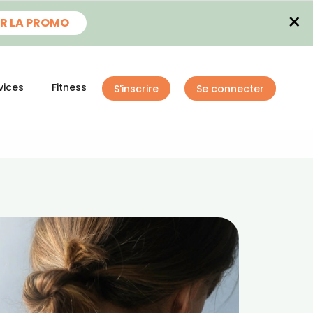
×
R LA PROMO
vices
Fitness
S'inscrire
Se connecter