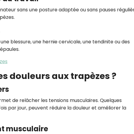
inateur sans une posture adaptée ou sans pauses réguliè
apèzes.
s
à une blessure, une hernie cervicale, une tendinite ou des
 épaules.
èzes
s douleurs aux trapèzes ?
ers
rmet de relâcher les tensions musculaires. Quelques
is par jour, peuvent réduire la douleur et améliorer la
nt musculaire