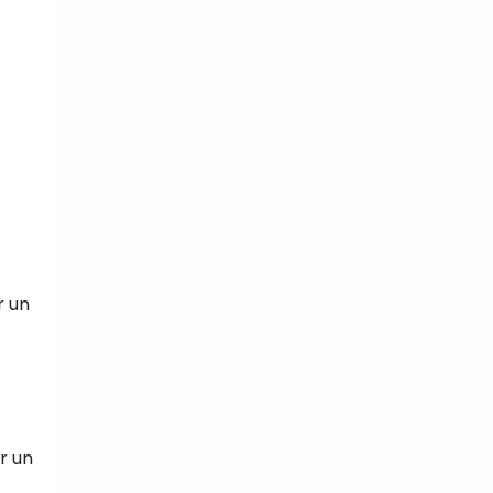
r un
r un