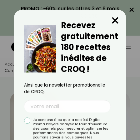
×
PROMO : -60% sur les offres 3 et 6 mois
×
avec le code CROQ60
Recevez
VOIR LA PROMO
gratuitement
180 recettes
inédites de
Accueil
Actus
Santé
CROQ !
Comment Savoir Si J'ai Un Problème Urinaire ?
Ainsi que la newsletter promotionnelle
de CROQ.
Je consens à ce que la société Digital
Prisma Players analyse le taux d'ouverture
des courriels pour mesurer et optimiser les
performances des campagnes. Nous
pourrons savoir si vous ouvrez les