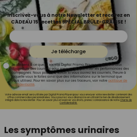
Inscrivez-vous à notre Newsletter et recevez en
CADEAU 15 recettes SPÉCIAL BRÛLE-GRAISSE !
Je télécharge
Je consens à ce que la société Digital Prisma Players analyse le taux
d'ouverture des courriels pour mesurer et optimiser les performances des
campagnes. Nous pourrons savoir si vous ouvrez les courriels, l'heure à
laquelle vous le faites ainsi que des informations sur le terminal que
vous utilisez. Pour en savoir plus sur ces traceurs, voir notre
politique de
confidentialité
.
Votre adresse email sera utilisée par Digital Prisma Playerspour vous envoyer votre newsletter contenant des
offres commerciales personnalisées. Vous pourrez vous désinscrire en utilisant le lien de désabonnement
intégré dans la newsletter. Pour en savoir plus et exercer vos droits, prenez connaissance de notre
Charte de
Confidentialité.
Les symptômes urinaires