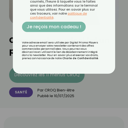
courriels, l'heure à laquelle vous le faites
ainsi que des informations sur le terminal
que vous utilisez. Pour en savoir plus sur
ces traceurs, voir notre
politique de
confidentialité
.
Je reçois mon cadeau !
Comment savoir si j'ai un
Votre adresse email sera utilisée par Digital Prisma Players
pour vous envoyer votre newsletter contenant des offres
problème urinaire ?
commerciales personnalisées. Vous pourrez vous
désinscrire en utilisant le lien de désabonnement intégré
dans la newsletter. Pour en savoir plus et exercer vos droits,
prenez connaissance de notre
Charte de Confidentialité
.
Découvrez les 11 menus CROQ
Par
CROQ Bien-être
SANTÉ
Publié le
10/07/2025