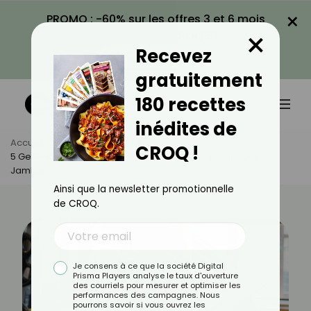
×
PROMO : -60% sur les offres 3 et 6 mois
×
avec le code CROQ60
Recevez
VOIR LA PROMO
gratuitement
180 recettes
inédites de
Accueil
Actus
Santé
CROQ !
5 Gestes Recommandés Par Les Kinés Pour Maigrir Des
Jambes
Ainsi que la newsletter promotionnelle
de CROQ.
Je consens à ce que la société Digital
Prisma Players analyse le taux d'ouverture
des courriels pour mesurer et optimiser les
performances des campagnes. Nous
pourrons savoir si vous ouvrez les