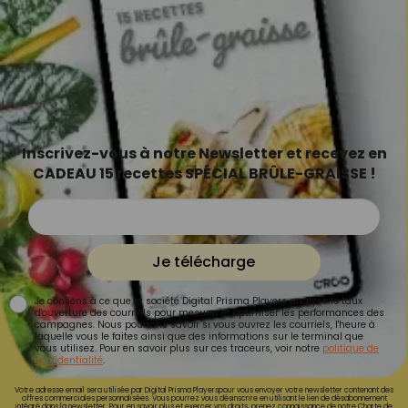
Inscrivez-vous à notre Newsletter et recevez en
CADEAU 15 recettes SPÉCIAL BRÛLE-GRAISSE !
Je télécharge
Je consens à ce que la société Digital Prisma Players analyse le taux
d'ouverture des courriels pour mesurer et optimiser les performances des
campagnes. Nous pourrons savoir si vous ouvrez les courriels, l'heure à
laquelle vous le faites ainsi que des informations sur le terminal que
vous utilisez. Pour en savoir plus sur ces traceurs, voir notre
politique de
confidentialité
.
Votre adresse email sera utilisée par Digital Prisma Playerspour vous envoyer votre newsletter contenant des
offres commerciales personnalisées. Vous pourrez vous désinscrire en utilisant le lien de désabonnement
intégré dans la newsletter. Pour en savoir plus et exercer vos droits, prenez connaissance de notre
Charte de