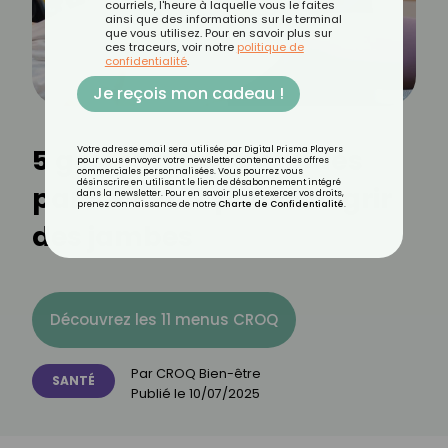
courriels, l'heure à laquelle vous le faites
ainsi que des informations sur le terminal
que vous utilisez. Pour en savoir plus sur
ces traceurs, voir notre
politique de
confidentialité
.
Je reçois mon cadeau !
5 gestes recommandés
Votre adresse email sera utilisée par Digital Prisma Players
pour vous envoyer votre newsletter contenant des offres
commerciales personnalisées. Vous pourrez vous
désinscrire en utilisant le lien de désabonnement intégré
par les kinés pour maigrir
dans la newsletter. Pour en savoir plus et exercer vos droits,
prenez connaissance de notre
Charte de Confidentialité
.
des jambes
Découvrez les 11 menus CROQ
Par
CROQ Bien-être
SANTÉ
Publié le
10/07/2025