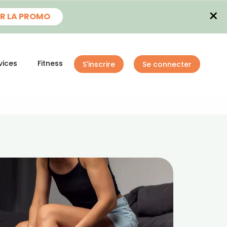
×
R LA PROMO
vices
Fitness
S'inscrire
Se connecter