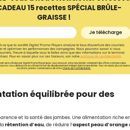
CADEAU 15 recettes SPÉCIAL BRÛLE-
GRAISSE !
Je télécharge
à ce que la société Digital Prisma Players analyse le taux d'ouverture des courriels
r et optimiser les performances des campagnes. Nous pourrons savoir si vous
ourriels, l'heure à laquelle vous le faites ainsi que des informations sur le terminal
lisez. Pour en savoir plus sur ces traceurs, voir notre
politique de confidentialité
.
ail sera utilisée par Digital Prisma Playerspour vous envoyer votre newsletter contenant des offres commerciales
pourrez vous désinscrire en utilisant le lien de désabonnement intégré dans la newsletter. Pour en savoir plus et exerc
vos droits, prenez connaissance de notre
Charte de Confidentialité.
ntation équilibrée pour des
Recevez gratuitemen
recettes inédites de
!
pparence et la santé des jambes. Une alimentation riche e
 la
rétention d’eau
, de réduire l’
aspect peau d’orange
Ainsi que la newsletter promotio