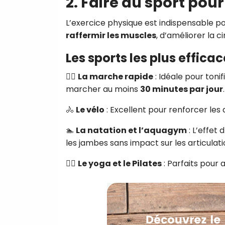
2. Faire du sport pour
L’exercice physique est indispensable p
raffermir les muscles
, d’améliorer la c
Les sports les plus effic
🏃‍♀️
La marche rapide
: Idéale pour toni
marcher au moins
30 minutes par jour
.
🚴
Le vélo
: Excellent pour renforcer les
🏊
La natation et l’aquagym
: L’effet 
les jambes sans impact sur les articulati
🧘‍♀️
Le yoga et le Pilates
: Parfaits pour 