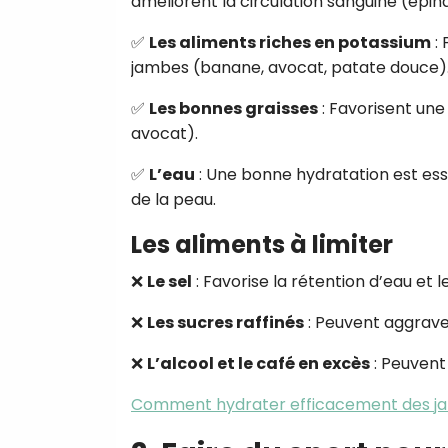
améliorent la circulation sanguine (épina
✅
Les aliments riches en potassium
: 
jambes (banane, avocat, patate douce)
✅
Les bonnes graisses
: Favorisent une
avocat).
✅
L’eau
: Une bonne hydratation est essen
de la peau.
Les aliments à limiter
❌
Le sel
: Favorise la rétention d’eau et
❌
Les sucres raffinés
: Peuvent aggraver
❌
L’alcool et le café en excès
: Peuvent
Comment hydrater efficacement des ja