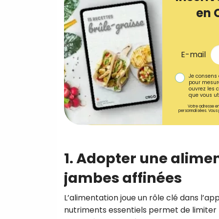
en 
E-mail
Je consens 
pour mesure
ouvrez les c
que vous uti
Votre adresse em
personnalisées. Vous 
1. Adopter une alime
jambes affinées
L’alimentation joue un rôle clé dans l’a
nutriments essentiels permet de limiter