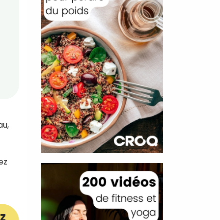
au,
ez
z