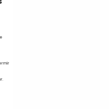
s
de
fermir
r.