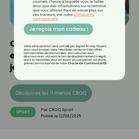
courriels, l'heure à laquelle vous le faites
ainsi que des informations sur le terminal
que vous utilisez. Pour en savoir plus sur
ces traceurs, voir notre
politique de
confidentialité
.
Je reçois mon cadeau !
Quelle est la nage la plus
Votre adresse email sera utilisée par Digital Prisma Players
pour vous envoyer votre newsletter contenant des offres
efficace pour affiner les
commerciales personnalisées. Vous pourrez vous
désinscrire en utilisant le lien de désabonnement intégré
dans la newsletter. Pour en savoir plus et exercer vos droits,
jambes ?
prenez connaissance de notre
Charte de Confidentialité
.
Découvrez les 11 menus CROQ
Par
CROQ Sport
SPORT
Publié le
12/08/2025