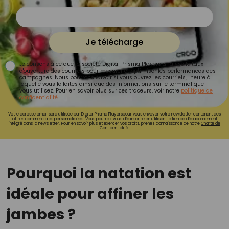
Je télécharge
Je consens à ce que la société Digital Prisma Players analyse le taux
d'ouverture des courriels pour mesurer et optimiser les performances des
campagnes. Nous pourrons savoir si vous ouvrez les courriels, l'heure à
laquelle vous le faites ainsi que des informations sur le terminal que
vous utilisez. Pour en savoir plus sur ces traceurs, voir notre
politique de
confidentialité
.
Votre adresse email sera utilisée par Digital Prisma Playerspour vous envoyer votre newsletter contenant des
offres commerciales personnalisées. Vous pourrez vous désinscrire en utilisant le lien de désabonnement
intégré dans la newsletter. Pour en savoir plus et exercer vos droits, prenez connaissance de notre
Charte de
Confidentialité.
Pourquoi la natation est
idéale pour affiner les
jambes ?