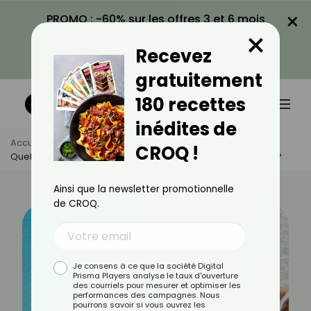
×
PROMO : -60% sur les offres 3 et 6 mois
×
avec le code CROQ60
Recevez
VOIR LA PROMO
gratuitement
180 recettes
inédites de
Accueil
Actus
Sport
CROQ !
Quelle Est La Nage La Plus Efficace Pour Affiner Les Jambes ?
Ainsi que la newsletter promotionnelle
de CROQ.
Je consens à ce que la société Digital
Prisma Players analyse le taux d'ouverture
des courriels pour mesurer et optimiser les
performances des campagnes. Nous
pourrons savoir si vous ouvrez les