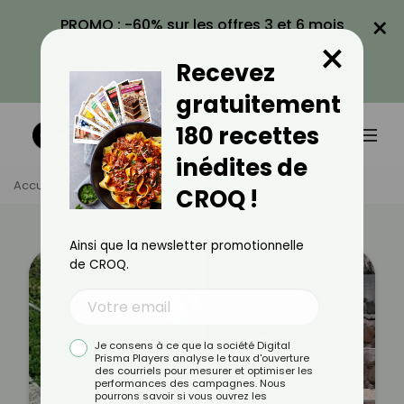
×
PROMO : -60% sur les offres 3 et 6 mois
×
avec le code CROQ60
Recevez
VOIR LA PROMO
gratuitement
180 recettes
inédites de
Accueil
Témoignages
Véronique R
CROQ !
Ainsi que la newsletter promotionnelle
de CROQ.
Avant
Après
Je consens à ce que la société Digital
Prisma Players analyse le taux d'ouverture
des courriels pour mesurer et optimiser les
performances des campagnes. Nous
pourrons savoir si vous ouvrez les