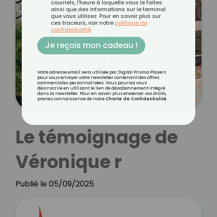
courriels, l'heure à laquelle vous le faites
ainsi que des informations sur le terminal
que vous utilisez. Pour en savoir plus sur
ces traceurs, voir notre
politique de
confidentialité
.
Je reçois mon cadeau !
Votre adresse email sera utilisée par Digital Prisma Players
pour vous envoyer votre newsletter contenant des offres
commerciales personnalisées. Vous pourrez vous
désinscrire en utilisant le lien de désabonnement intégré
dans la newsletter. Pour en savoir plus et exercer vos droits,
prenez connaissance de notre
Charte de Confidentialité
.
Le témoignage de
Véronique r
Publié le 05/09/2025