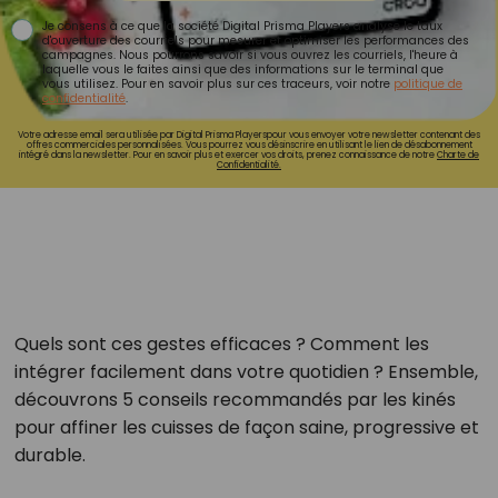
Je consens à ce que la société Digital Prisma Players analyse le taux
d'ouverture des courriels pour mesurer et optimiser les performances des
campagnes. Nous pourrons savoir si vous ouvrez les courriels, l'heure à
laquelle vous le faites ainsi que des informations sur le terminal que
vous utilisez. Pour en savoir plus sur ces traceurs, voir notre
politique de
confidentialité
.
Votre adresse email sera utilisée par Digital Prisma Playerspour vous envoyer votre newsletter contenant des
offres commerciales personnalisées. Vous pourrez vous désinscrire en utilisant le lien de désabonnement
intégré dans la newsletter. Pour en savoir plus et exercer vos droits, prenez connaissance de notre
Charte de
Confidentialité.
Quels sont ces gestes efficaces ? Comment les
intégrer facilement dans votre quotidien ? Ensemble,
découvrons 5 conseils recommandés par les kinés
pour affiner les cuisses de façon saine, progressive et
durable.