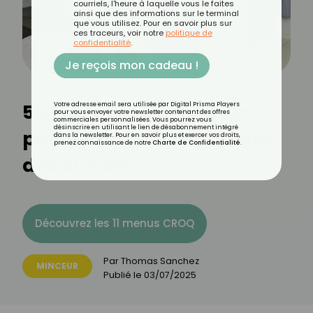
courriels, l'heure à laquelle vous le faites
ainsi que des informations sur le terminal
que vous utilisez. Pour en savoir plus sur
ces traceurs, voir notre
politique de
confidentialité
.
Je reçois mon cadeau !
5 gestes recommandés
Votre adresse email sera utilisée par Digital Prisma Players
pour vous envoyer votre newsletter contenant des offres
commerciales personnalisées. Vous pourrez vous
désinscrire en utilisant le lien de désabonnement intégré
par les kinés pour maigrir
dans la newsletter. Pour en savoir plus et exercer vos droits,
prenez connaissance de notre
Charte de Confidentialité
.
des cuisses
Découvrez les 11 menus CROQ
Par
Thomas Sanchez
MINCEUR
Publié le
03/07/2025