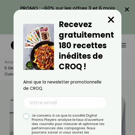
×
PROMO : -60% sur les offres 3 et 6 mois
×
avec le code CROQ60
Recevez
VOIR LA PROMO
gratuitement
180 recettes
inédites de
Accueil
Actus
Minceur
CROQ !
5 Gestes Recommandés Par Les Kinés Pour Maigrir Des
Cuisses
Ainsi que la newsletter promotionnelle
de CROQ.
Je consens à ce que la société Digital
Prisma Players analyse le taux d'ouverture
des courriels pour mesurer et optimiser les
performances des campagnes. Nous
pourrons savoir si vous ouvrez les