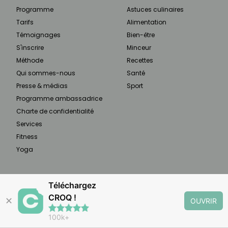
Programme
Astuces culinaires
Tarifs
Alimentation
Témoignages
Bien-être
S'inscrire
Minceur
Méthode
Recettes
Qui sommes-nous
Santé
Presse & médias
Sport
Programme ambassadrice
Charte de confidentialité
Services
Fitness
Yoga
À PROPOS
Téléchargez
CROQ !
✕
OUVRIR
CROQ est un rééquilibrage alimentaire qui vous
100k+
aide à planifier vos repas selon 3 objectifs :