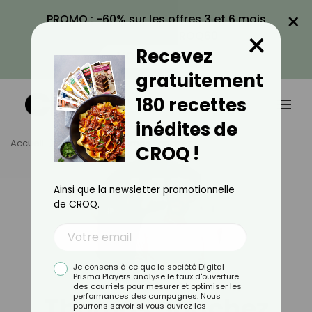
×
PROMO : -60% sur les offres 3 et 6 mois
×
avec le code CROQ60
Recevez
VOIR LA PROMO
gratuitement
180 recettes
inédites de
Accueil
Auteurs
Thomas Sanchez
CROQ !
Ainsi que la newsletter promotionnelle
de CROQ.
Je consens à ce que la société Digital
Prisma Players analyse le taux d'ouverture
des courriels pour mesurer et optimiser les
Thomas Sanchez
performances des campagnes. Nous
pourrons savoir si vous ouvrez les