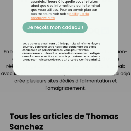
courriels, l'heure à laquelle vous le faites
ainsi que des informations sur le terminal
que vous utilisez. Pour en savoir plus sur
ces traceurs, voir notre
politique de
confidentialité
.
Je reçois mon cadeau !
Fondateur de CROQ
Votre adresse email sera utilisée par Digital Prisma Players
pour vous envoyer votre newsletter contenant des offres
En tant que grand passionné de diététique et de bien-
commerciales personnalisées. Vous pourrez vous
désinscrire en utilisant le lien de désabonnement intégré
dans la newsletter. Pour en savoir plus et exercer vos droits,
être, j'ai crée en 2016 la méthode Croq'Kilos, un
prenez connaissance de notre
Charte de Confidentialité
.
rééquilibrage alimentaire qui permet de faire la paix
avec la nourriture. Je suis diplômé d'une école et j'ai déjà
crée plusieurs sites dédiés à l'alimentation et
l'amaigrissement.
Tous les articles de Thomas
Sanchez