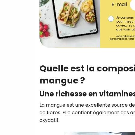
E-mail
Je consens 
pour mesure
ouvrez les c
que vous uti
Votre adresse em
personnalisées. Vous 
Quelle est la composi
mangue ?
Une richesse en vitamine
La mangue est une excellente source de
de fibres. Elle contient également des an
oxydatif.