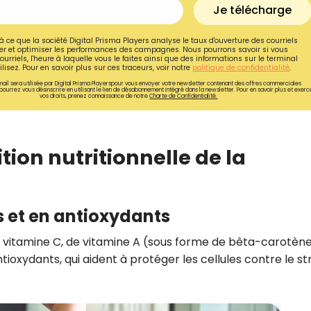
Je télécharge
à ce que la société Digital Prisma Players analyse le taux d'ouverture des courriels
r et optimiser les performances des campagnes. Nous pourrons savoir si vous
ourriels, l'heure à laquelle vous le faites ainsi que des informations sur le terminal
lisez. Pour en savoir plus sur ces traceurs, voir notre
politique de confidentialité
.
ail sera utilisée par Digital Prisma Playerspour vous envoyer votre newsletter contenant des offres commerciales
pourrez vous désinscrire en utilisant le lien de désabonnement intégré dans la newsletter. Pour en savoir plus et exerc
vos droits, prenez connaissance de notre
Charte de Confidentialité.
tion nutritionnelle de la
s et en antioxydants
Recevez gratuitemen
 vitamine C, de vitamine A (sous forme de bêta-carotène
recettes inédites de
tioxydants, qui aident à protéger les cellules contre le st
!
Ainsi que la newsletter promotio