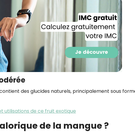
CROQ.
Je consens à ce que la société Digi
Prisma Players analyse le taux d'ou
des courriels pour mesurer et optim
performances des campagnes. No
pourrons savoir si vous ouvrez les co
l'heure à laquelle vous le faites ains
des informations sur le terminal qu
utilisez. Pour en savoir plus sur ces 
voir notre
politique de confidentialit
modérée
Je reçois mon cadeau !
contient des glucides naturels, principalement sous form
Votre adresse email sera utilisée par Digital Prisma Playe
envoyer votre newsletter contenant des offres commercial
t utilisations de ce fruit exotique
personnalisées. Vous pourrez vous désinscrire en utilisan
désabonnement intégré dans la newsletter. Pour en savoi
exercer vos droits, prenez connaissance de notre
Charte 
calorique de la mangue ?
Confidentialité
.