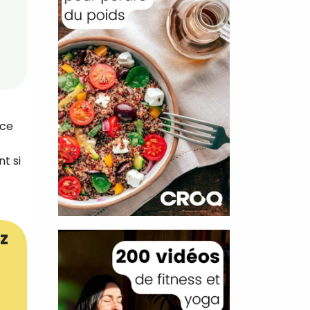
 ce
t si
z