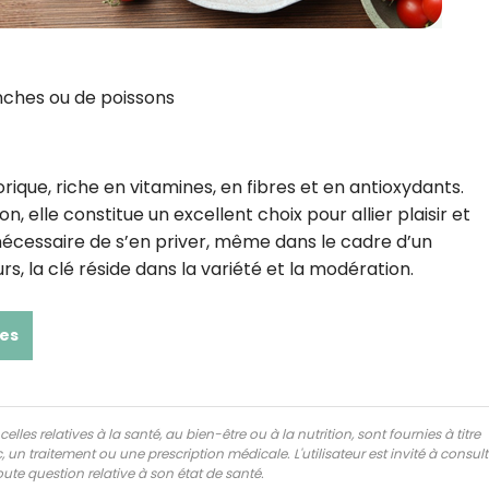
ches ou de poissons
que, riche en vitamines, en fibres et en antioxydants.
n, elle constitue un excellent choix pour allier plaisir et
s nécessaire de s’en priver, même dans le cadre d’un
s, la clé réside dans la variété et la modération.
ues
lles relatives à la santé, au bien-être ou à la nutrition, sont fournies à titre
 un traitement ou une prescription médicale. L'utilisateur est invité à consul
ute question relative à son état de santé.