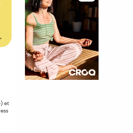
er
×
t 180
) et
 CROQ
ress
nnelle de