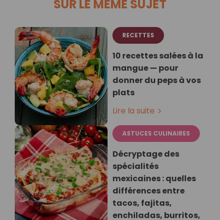
SUR LE MÊME SUJET
RECETTES
10 recettes salées à la
mangue — pour
donner du peps à vos
plats
Lire la suite
ASTUCES CULINAIRES
Décryptage des
spécialités
mexicaines : quelles
différences entre
tacos, fajitas,
enchiladas, burritos,