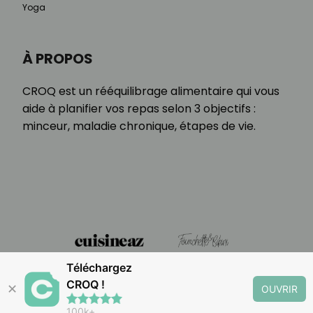
Yoga
À PROPOS
CROQ est un rééquilibrage alimentaire qui vous
aide à planifier vos repas selon 3 objectifs :
minceur, maladie chronique, étapes de vie.
Téléchargez
CROQ !
✕
OUVRIR
100k+