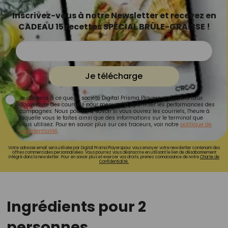
Inscrivez-vous à notre Newsletter et recevez en
CADEAU 15 recettes SPÉCIAL BRÛLE-GRAISSE !
Je télécharge
Je consens à ce que la société Digital Prisma Players analyse le taux
d'ouverture des courriels pour mesurer et optimiser les performances des
campagnes. Nous pourrons savoir si vous ouvrez les courriels, l'heure à
laquelle vous le faites ainsi que des informations sur le terminal que
vous utilisez. Pour en savoir plus sur ces traceurs, voir notre
politique de
confidentialité
.
Votre adresse email sera utilisée par Digital Prisma Playerspour vous envoyer votre newsletter contenant des
offres commerciales personnalisées. Vous pourrez vous désinscrire en utilisant le lien de désabonnement
intégré dans la newsletter. Pour en savoir plus et exercer vos droits, prenez connaissance de notre
Charte de
Confidentialité.
Ingrédients pour 2
personnes