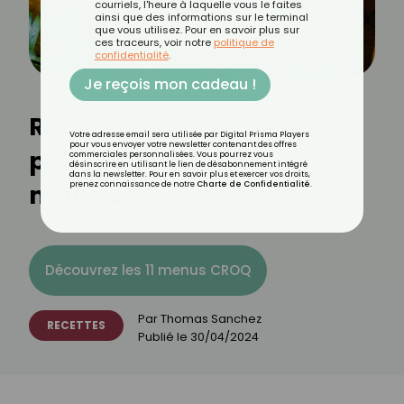
courriels, l'heure à laquelle vous le faites
ainsi que des informations sur le terminal
que vous utilisez. Pour en savoir plus sur
ces traceurs, voir notre
politique de
confidentialité
.
Je reçois mon cadeau !
Recette de tacos de
Votre adresse email sera utilisée par Digital Prisma Players
pour vous envoyer votre newsletter contenant des offres
poisson avec salsa
commerciales personnalisées. Vous pourrez vous
désinscrire en utilisant le lien de désabonnement intégré
dans la newsletter. Pour en savoir plus et exercer vos droits,
mangue
prenez connaissance de notre
Charte de Confidentialité
.
Découvrez les 11 menus CROQ
Par
Thomas Sanchez
RECETTES
Publié le
30/04/2024