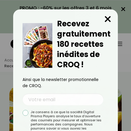
×
PROMO : -60% sur les offres 3 et 6 mois
×
avec le code CROQ60
Recevez
VOIR LA PROMO
gratuitement
180 recettes
inédites de
Accueil
Actus
Recettes
CROQ !
Recette De Tacos De Poisson Avec Salsa Mangue
Ainsi que la newsletter promotionnelle
de CROQ.
Je consens à ce que la société Digital
Prisma Players analyse le taux d'ouverture
des courriels pour mesurer et optimiser les
performances des campagnes. Nous
pourrons savoir si vous ouvrez les