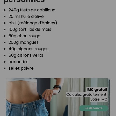
240g filets de cabillaud⁣
20 ml huile d'olive⁣
chili (mélange d'épices)⁣
160g tortillas de maïs⁣
60g chou rouge⁣
200g mangues⁣
40g oignons rouges⁣
60g citrons verts⁣
coriandre⁣
sel et poivre⁣