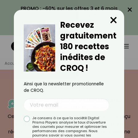
×
PROMO : -60% sur les offres 3 et 6 mois
×
avec le code CROQ60
Recevez
VOIR LA PROMO
gratuitement
180 recettes
inédites de
Accueil
Programme
Démarrage Express
CROQ !
Ainsi que la newsletter promotionnelle
Démarrage express
de CROQ.
Menu conçu par notre diététicienne
nutritionniste diplômée
Ce démarrage express à 1500 calories a été conçu
Je consens à ce que la société Digital
Prisma Players analyse le taux d'ouverture
pour vous aider à commencer facilement un
des courriels pour mesurer et optimiser les
rééquilibrage alimentaire tout en enclenchant une
performances des campagnes. Nous
pourrons savoir si vous ouvrez les