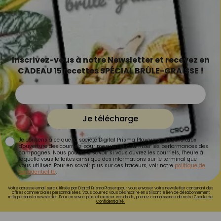
Inscrivez-vous à notre Newsletter et recevez en
CADEAU 15 recettes SPÉCIAL BRÛLE-GRAISSE !
Je télécharge
Je consens à ce que la société Digital Prisma Players analyse le taux
d'ouverture des courriels pour mesurer et optimiser les performances des
campagnes. Nous pourrons savoir si vous ouvrez les courriels, l'heure à
laquelle vous le faites ainsi que des informations sur le terminal que
vous utilisez. Pour en savoir plus sur ces traceurs, voir notre
politique de
confidentialité
.
Votre adresse email sera utilisée par Digital Prisma Playerspour vous envoyer votre newsletter contenant des
offres commerciales personnalisées. Vous pourrez vous désinscrire en utilisant le lien de désabonnement
intégré dans la newsletter. Pour en savoir plus et exercer vos droits, prenez connaissance de notre
Charte de
Confidentialité.