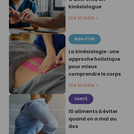
kinésiologue
Lire la suite
BIEN-ÊTRE
La kinésiologie : une
approche holistique
pour mieux
comprendre le corps
Lire la suite
SANTÉ
10 aliments à éviter
quand on a mal au
dos