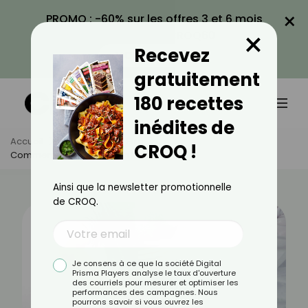
×
PROMO : -60% sur les offres 3 et 6 mois
×
avec le code CROQ60
Recevez
VOIR LA PROMO
gratuitement
180 recettes
inédites de
Accueil
Actus
Bien-Être
CROQ !
Comment Bien Choisir Son Kiné ?
Ainsi que la newsletter promotionnelle
de CROQ.
Je consens à ce que la société Digital
Prisma Players analyse le taux d'ouverture
des courriels pour mesurer et optimiser les
performances des campagnes. Nous
pourrons savoir si vous ouvrez les