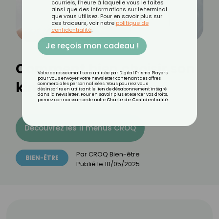
courriels, l'heure à laquelle vous le faites
ainsi que des informations sur le terminal
que vous utilisez. Pour en savoir plus sur
ces traceurs, voir notre
politique de
confidentialité
.
Je reçois mon cadeau !
Comment bien choisir son
Votre adresse email sera utilisée par Digital Prisma Players
pour vous envoyer votre newsletter contenant des offres
kiné ?
commerciales personnalisées. Vous pourrez vous
désinscrire en utilisant le lien de désabonnement intégré
dans la newsletter. Pour en savoir plus et exercer vos droits,
prenez connaissance de notre
Charte de Confidentialité
.
Découvrez les 11 menus CROQ
Par
CROQ Bien-être
BIEN-ÊTRE
Publié le
10/05/2025