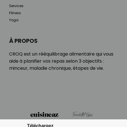
Services
Fitness
Yoga
À PROPOS
CROQ est un rééquilibrage alimentaire qui vous
aide à planifier vos repas selon 3 objectifs :
minceur, maladie chronique, étapes de vie.
Téléchargez