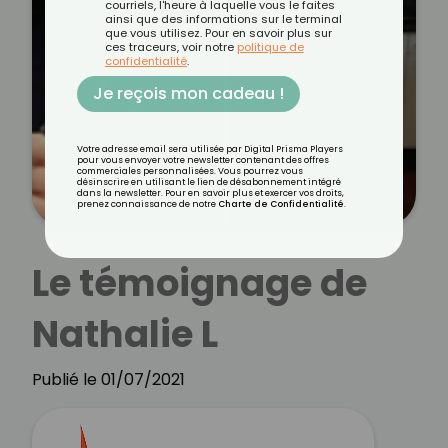
courriels, l'heure à laquelle vous le faites
ainsi que des informations sur le terminal
que vous utilisez. Pour en savoir plus sur
ces traceurs, voir notre
politique de
confidentialité
.
Je reçois mon cadeau !
Votre adresse email sera utilisée par Digital Prisma Players
pour vous envoyer votre newsletter contenant des offres
commerciales personnalisées. Vous pourrez vous
désinscrire en utilisant le lien de désabonnement intégré
dans la newsletter. Pour en savoir plus et exercer vos droits,
prenez connaissance de notre
Charte de Confidentialité
.
Le témoignage de
Nathalie L
Publié le 01/07/2021