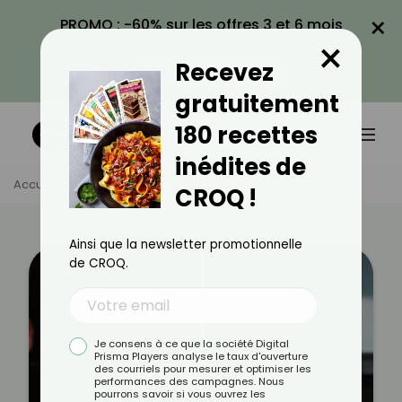
×
PROMO : -60% sur les offres 3 et 6 mois
×
avec le code CROQ60
Recevez
VOIR LA PROMO
gratuitement
180 recettes
inédites de
Accueil
Témoignages
Nathalie L
CROQ !
Ainsi que la newsletter promotionnelle
de CROQ.
Avant
Après
Je consens à ce que la société Digital
Prisma Players analyse le taux d'ouverture
des courriels pour mesurer et optimiser les
performances des campagnes. Nous
pourrons savoir si vous ouvrez les