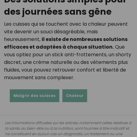
des journées sans gêne
Les cuisses qui se touchent avec la chaleur peuvent
vite devenir un souci désagréable, mais
heureusement,
il existe de nombreuses solutions
efficaces et adaptées à chaque situation.
Que
vous optiez pour un stick anti-frottements, un shorty
discret, une crème naturelle ou des vêtements plus
fluides, vous pouvez retrouver confort et liberté de
mouvement sans complexer.
Maigrir des cuisses
Chaleur
Les informations diffusées sur les articles, notamment celles relatives à
la santé, au bien-être ou à la nutrition, sont fournies à titre indicatif et
ne constituent en aucun cas un diagnostic, un traitement ou une