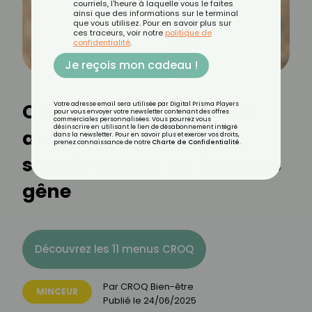
courriels, l'heure à laquelle vous le faites
ainsi que des informations sur le terminal
que vous utilisez. Pour en savoir plus sur
ces traceurs, voir notre
politique de
confidentialité
.
Je reçois mon cadeau !
Cuisses qui se touchent
Votre adresse email sera utilisée par Digital Prisma Players
pour vous envoyer votre newsletter contenant des offres
commerciales personnalisées. Vous pourrez vous
désinscrire en utilisant le lien de désabonnement intégré
avec la chaleur : nos
dans la newsletter. Pour en savoir plus et exercer vos droits,
prenez connaissance de notre
Charte de Confidentialité
.
solutions pour un été sans
gêne
Découvrez les 11 menus CROQ
Par
CROQ Bien-être
MINCEUR
Publié le
24/06/2025