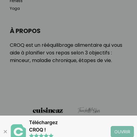
Fitness
Yoga
À PROPOS
CROQ est un rééquilibrage alimentaire qui vous
aide à planifier vos repas selon 3 objectifs :
minceur, maladie chronique, étapes de vie.
Téléchargez
CROQ !
✕
OUVRIR