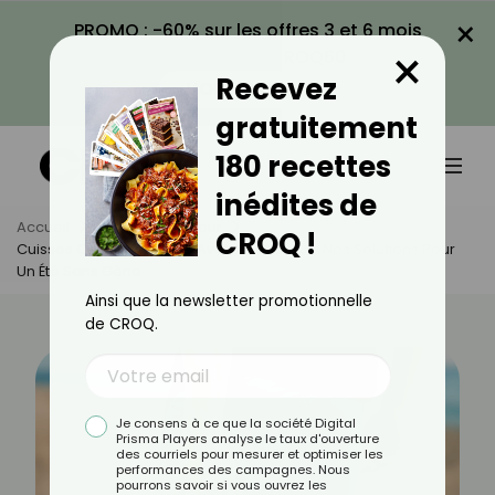
×
PROMO : -60% sur les offres 3 et 6 mois
×
avec le code CROQ60
Recevez
VOIR LA PROMO
gratuitement
180 recettes
inédites de
Accueil
Actus
Minceur
CROQ !
Cuisses Qui Se Touchent Avec La Chaleur : Nos Solutions Pour
Un Été Sans Gêne
Ainsi que la newsletter promotionnelle
de CROQ.
Je consens à ce que la société Digital
Prisma Players analyse le taux d'ouverture
des courriels pour mesurer et optimiser les
performances des campagnes. Nous
pourrons savoir si vous ouvrez les