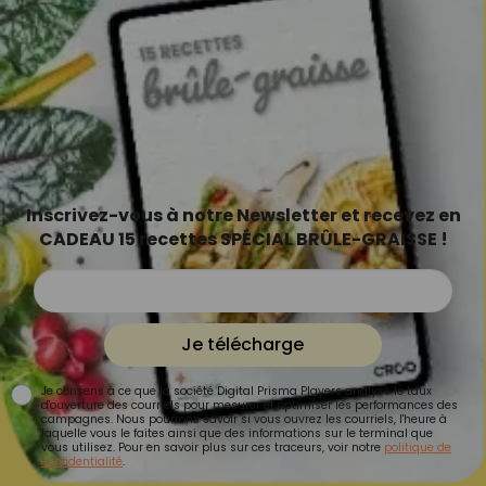
Inscrivez-vous à notre Newsletter et recevez en
CADEAU 15 recettes SPÉCIAL BRÛLE-GRAISSE !
Je télécharge
Je consens à ce que la société Digital Prisma Players analyse le taux
d'ouverture des courriels pour mesurer et optimiser les performances des
campagnes. Nous pourrons savoir si vous ouvrez les courriels, l'heure à
laquelle vous le faites ainsi que des informations sur le terminal que
vous utilisez. Pour en savoir plus sur ces traceurs, voir notre
politique de
confidentialité
.