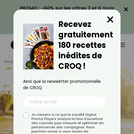
×
PROMO : -60% sur les offres 3 et 6 mois
×
avec le code CROQ60
Recevez
VOIR LA PROMO
gratuitement
180 recettes
inédites de
Accueil
Tag
Chaleur
CROQ !
Ainsi que la newsletter promotionnelle
de CROQ.
Je consens à ce que la société Digital
Prisma Players analyse le taux d'ouverture
des courriels pour mesurer et optimiser les
performances des campagnes. Nous
pourrons savoir si vous ouvrez les