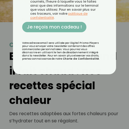
courriels, l'heure à laquelle vous le faites
ainsi que des informations sur le terminal
que vous utilisez. Pour en savoir plus sur
ces traceurs, voir notre
politique de
confidentialité
.
Je reçois mon cadeau !
Chaleur
Votre adresse email sera utilisée par Digital Prisma Players
pour vous envoyer votre newsletter contenant des offres
commerciales personnalisées. Vous pourrez vous
Bien manger quand
désinscrire en utilisant le lien de désabonnement intégré
dans la newsletter. Pour en savoir plus et exercer vos droits,
prenez connaissance de notre
Charte de Confidentialité
.
il fait chaud : nos
recettes spécial
chaleur
Des recettes adaptées aux fortes chaleurs pour
s’hydrater tout en se régalant.