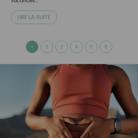
vacances…
LIRE LA SUITE
1
2
3
4
5
6