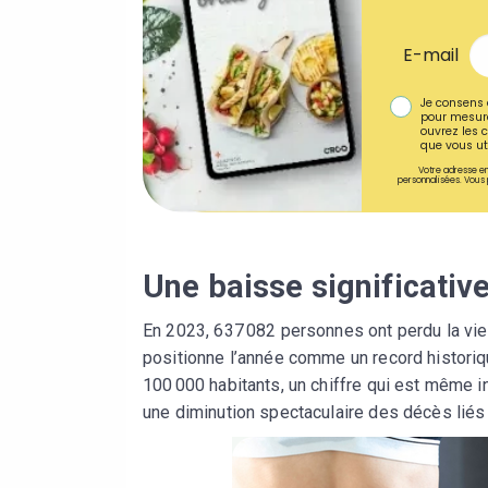
E-mail
Je consens 
pour mesure
ouvrez les c
que vous uti
Votre adresse em
personnalisées. Vous 
Une baisse significative
En 2023, 637 082 personnes ont perdu la vie
positionne l’année comme un record historiq
100 000 habitants, un chiffre qui est même i
une diminution spectaculaire des décès liés 