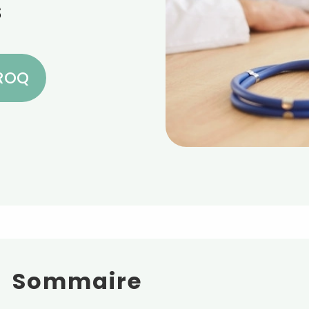
s
CROQ
Sommaire