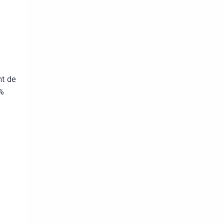
nt de
 %