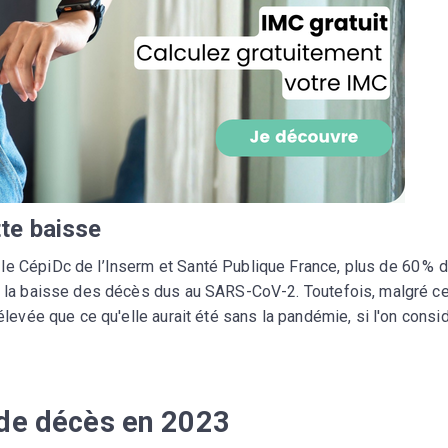
CROQ.
Je consens à ce que la société Digi
Prisma Players analyse le taux d'ou
des courriels pour mesurer et optim
performances des campagnes. No
pourrons savoir si vous ouvrez les co
l'heure à laquelle vous le faites ains
des informations sur le terminal qu
te baisse
utilisez. Pour en savoir plus sur ces 
voir notre
politique de confidentialit
le CépiDc de l’Inserm et Santé Publique France, plus de 60 % 
Je reçois mon cadeau !
 à la baisse des décès dus au SARS-CoV-2. Toutefois, malgré ce
 élevée que ce qu'elle aurait été sans la pandémie, si l'on consi
Votre adresse email sera utilisée par Digital Prisma Playe
envoyer votre newsletter contenant des offres commercial
personnalisées. Vous pourrez vous désinscrire en utilisan
désabonnement intégré dans la newsletter. Pour en savoi
exercer vos droits, prenez connaissance de notre
Charte 
Confidentialité
.
 de décès en 2023