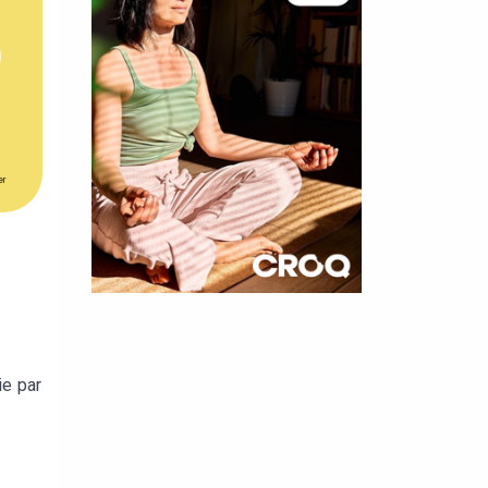
er
×
t 180
ie par
 CROQ
nnelle de