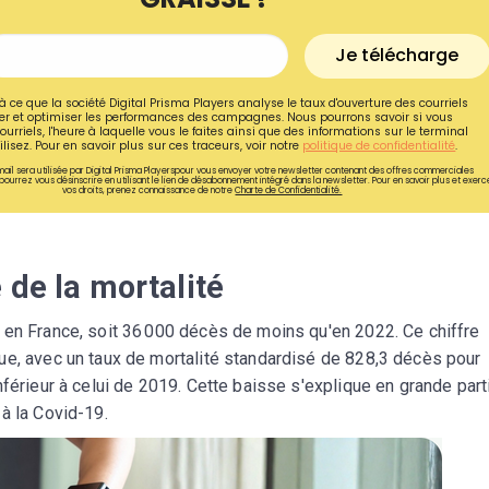
Je télécharge
à ce que la société Digital Prisma Players analyse le taux d'ouverture des courriels
r et optimiser les performances des campagnes. Nous pourrons savoir si vous
ourriels, l'heure à laquelle vous le faites ainsi que des informations sur le terminal
lisez. Pour en savoir plus sur ces traceurs, voir notre
politique de confidentialité
.
ail sera utilisée par Digital Prisma Playerspour vous envoyer votre newsletter contenant des offres commerciales
pourrez vous désinscrire en utilisant le lien de désabonnement intégré dans la newsletter. Pour en savoir plus et exerc
vos droits, prenez connaissance de notre
Charte de Confidentialité.
 de la mortalité
 en France, soit 36 000 décès de moins qu'en 2022. Ce chiffre
Recevez gratuitemen
ue, avec un taux de mortalité standardisé de 828,3 décès pour
nférieur à celui de 2019. Cette baisse s'explique en grande part
recettes inédites de
à la Covid-19.
!
Ainsi que la newsletter promotio