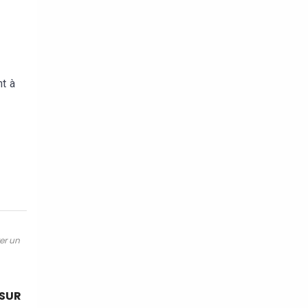
nt à
ter un
 SUR