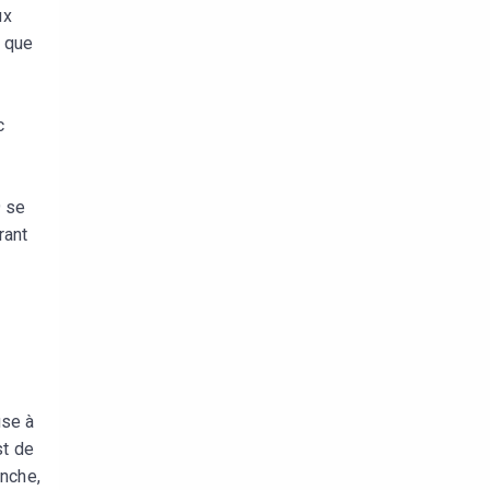
ux
e que
c
9 se
rant
use à
st de
anche,