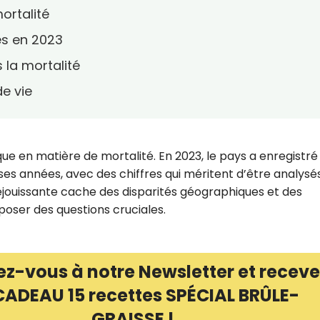
ortalité
ès en 2023
 la mortalité
de vie
que en matière de mortalité. En 2023, le pays a enregistré
ses années, avec des chiffres qui méritent d’être analysé
éjouissante cache des disparités géographiques et des
poser des questions cruciales.
ez-vous à notre Newsletter et receve
CADEAU 15 recettes SPÉCIAL BRÛLE-
GRAISSE !