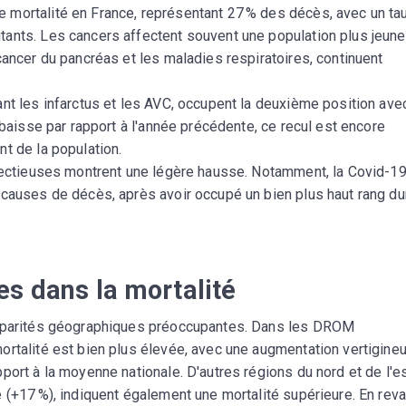
 mortalité en France, représentant 27 % des décès, avec un ta
ants. Les cancers affectent souvent une population plus jeun
cancer du pancréas et les maladies respiratoires, continuent
nt les infarctus et les AVC, occupent la deuxième position ave
 baisse par rapport à l'année précédente, ce recul est encore
t de la population.
nfectieuses montrent une légère hausse. Notamment, la Covid-1
 causes de décès, après avoir occupé un bien plus haut rang du
s dans la mortalité
isparités géographiques préoccupantes. Dans les DROM
ortalité est bien plus élevée, avec une augmentation vertigine
port à la moyenne nationale. D'autres régions du nord et de l'e
 (+17 %), indiquent également une mortalité supérieure. En rev