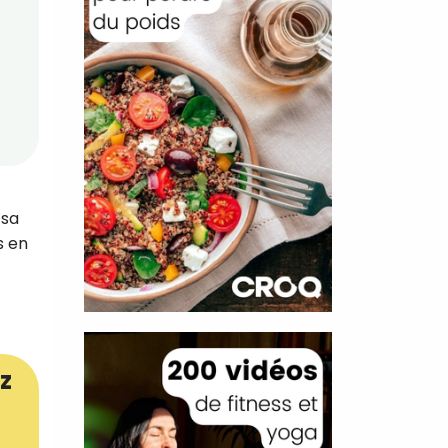
 sa
s en
z