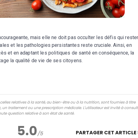
courageante, mais elle ne doit pas occulter les défis qui reste
riales et les pathologies persistantes reste cruciale. Ainsi, en
cès et en adaptant les politiques de santé en conséquence, la
age la qualité de vie de ses citoyens.
lles relatives à la santé, au bien-être ou à la nutrition, sont fournies à titre
 un traitement ou une prescription médicale. L'utilisateur est invité à consul
ute question relative à son état de santé.
5.0
PARTAGER CET ARTICLE
/5