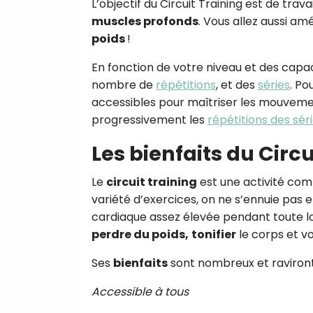
L’objectif du Circuit Training est de trav
muscles profonds
. Vous allez aussi am
poids
!
En fonction de votre niveau et des capac
nombre de
répétitions
, et des
séries
. Po
accessibles pour maîtriser les mouvemen
progressivement les
répétitions des sér
Les bienfaits du Circu
Le
circuit training
est une activité comp
variété d’exercices, on ne s’ennuie pas 
cardiaque assez élevée pendant toute la
perdre du poids,
tonifier
le corps et v
Ses
bienfaits
sont nombreux et raviront 
Accessible à tous