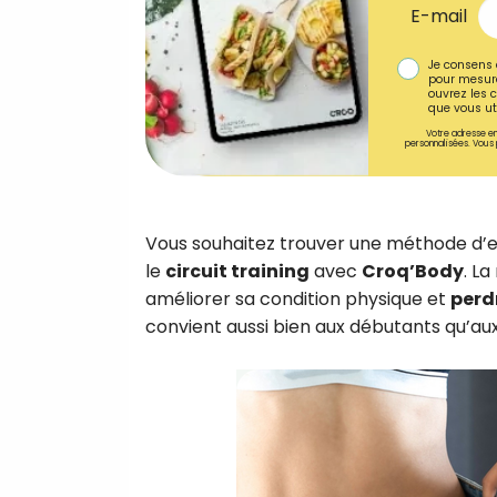
E-mail
Je consens 
pour mesure
ouvrez les c
que vous uti
Votre adresse em
personnalisées. Vous 
Vous souhaitez trouver une méthode d’en
le
circuit training
avec
Croq’Body
. L
améliorer sa condition physique et
perd
convient aussi bien aux débutants qu’aux 