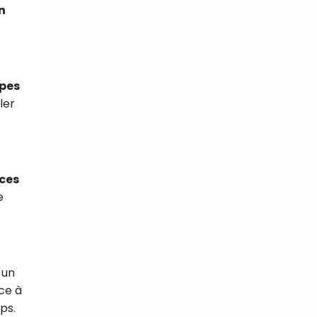
n
upes
ler
ices
e
 un
ce à
ps.