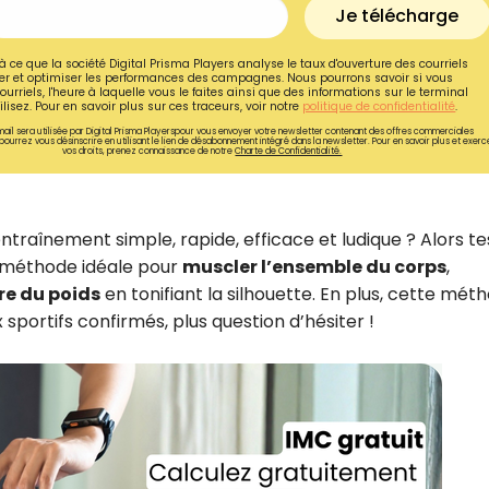
Je télécharge
à ce que la société Digital Prisma Players analyse le taux d'ouverture des courriels
r et optimiser les performances des campagnes. Nous pourrons savoir si vous
ourriels, l'heure à laquelle vous le faites ainsi que des informations sur le terminal
lisez. Pour en savoir plus sur ces traceurs, voir notre
politique de confidentialité
.
ail sera utilisée par Digital Prisma Playerspour vous envoyer votre newsletter contenant des offres commerciales
pourrez vous désinscrire en utilisant le lien de désabonnement intégré dans la newsletter. Pour en savoir plus et exerc
vos droits, prenez connaissance de notre
Charte de Confidentialité.
traînement simple, rapide, efficace et ludique ? Alors te
a méthode idéale pour
muscler l’ensemble du corps
,
re du poids
en tonifiant la silhouette. En plus, cette mét
sportifs confirmés, plus question d’hésiter !
Recevez gratuitemen
recettes inédites de
!
Ainsi que la newsletter promotio