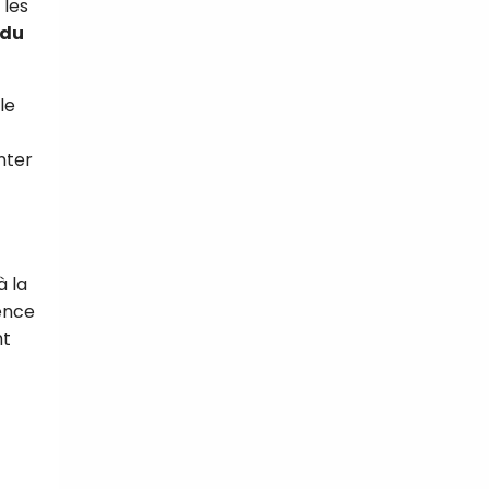
 les
 du
le
t
nter
à la
ence
nt