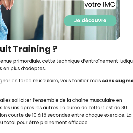
CROQ.
Je consens à ce que la société Digi
Prisma Players analyse le taux d'ou
des courriels pour mesurer et optim
uit Training ?
performances des campagnes. No
pourrons savoir si vous ouvrez les co
l'heure à laquelle vous le faites ains
enue primordiale, cette technique d’entraînement ludiqu
des informations sur le terminal qu
us en plus d’adeptes.
utilisez. Pour en savoir plus sur ces 
voir notre
politique de confidentialit
ner en force musculaire, vous tonifier mais
sans augme
Je reçois mon cadeau !
 allez solliciter l’ensemble de la chaîne musculaire en
Votre adresse email sera utilisée par Digital Prisma Playe
 les uns après les autres. La durée de l’effort est de 30
envoyer votre newsletter contenant des offres commercial
personnalisées. Vous pourrez vous désinscrire en utilisan
on courte de 10 à 15 secondes entre chaque exercice. La
désabonnement intégré dans la newsletter. Pour en savoi
exercer vos droits, prenez connaissance de notre
Charte 
Confidentialité
.
u total pour être pleinement efficace.