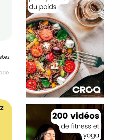
stez
hode
z