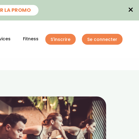
×
R LA PROMO
vices
Fitness
S'inscrire
Se connecter