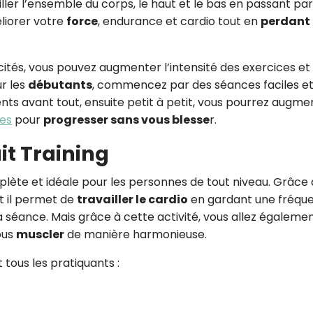
ailler l’ensemble du corps, le haut et le bas en passant par
éliorer votre
force
, endurance et cardio tout en
perdant
ités, vous pouvez augmenter l’intensité des exercices et 
ur les
débutants
, commencez par des séances faciles e
ts avant tout, ensuite petit à petit, vous pourrez augme
ies
pour
progresser sans vous blesse
r.
it Training
lète et idéale pour les personnes de tout niveau. Grâce 
et il permet de
travailler le cardio
en gardant une fréqu
 séance. Mais grâce à cette activité, vous allez égaleme
ous
muscler
de manière harmonieuse.
tous les pratiquants :