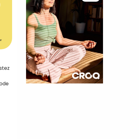
er
stez
hode
×
t 180
 CROQ
nnelle de