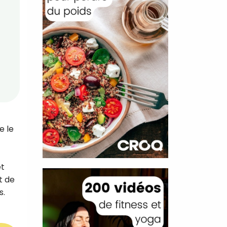
e le
et
t de
s.