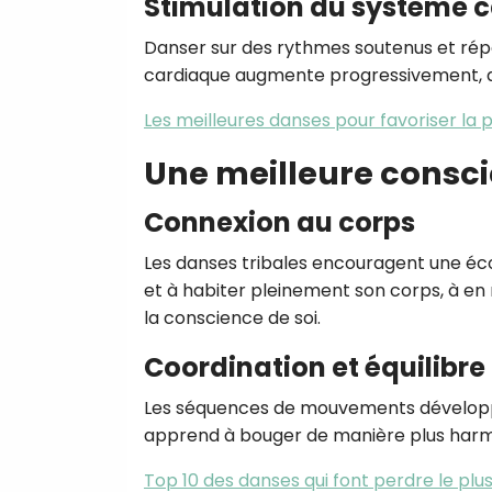
Stimulation du système c
Danser sur des rythmes soutenus et répét
cardiaque augmente progressivement, am
Les meilleures danses pour favoriser la 
Une meilleure consci
Connexion au corps
Les danses tribales encouragent une écou
et à habiter pleinement son corps, à en r
la conscience de soi.
Coordination et équilibre
Les séquences de mouvements développent 
apprend à bouger de manière plus harm
Top 10 des danses qui font perdre le plus