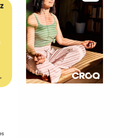
z
er
×
t 180
 CROQ
es
nnelle de