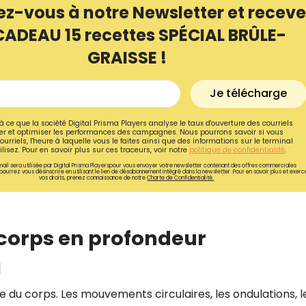
ez-vous à notre Newsletter et receve
CADEAU 15 recettes SPÉCIAL BRÛLE-
GRAISSE !
Je télécharge
à ce que la société Digital Prisma Players analyse le taux d'ouverture des courriels
r et optimiser les performances des campagnes. Nous pourrons savoir si vous
ourriels, l'heure à laquelle vous le faites ainsi que des informations sur le terminal
lisez. Pour en savoir plus sur ces traceurs, voir notre
politique de confidentialité
.
ail sera utilisée par Digital Prisma Playerspour vous envoyer votre newsletter contenant des offres commerciales
pourrez vous désinscrire en utilisant le lien de désabonnement intégré dans la newsletter. Pour en savoir plus et exerc
vos droits, prenez connaissance de notre
Charte de Confidentialité.
Recevez gratuitemen
corps en profondeur
recettes inédites de
l
!
e du corps. Les mouvements circulaires, les ondulations, l
Ainsi que la newsletter promotio