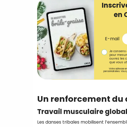
Inscriv
en 
E-mail
Je consens 
pour mesure
ouvrez les c
que vous uti
Votre adresse em
personnalisées. Vous 
Un renforcement du 
Travail musculaire globa
Les danses tribales mobilisent l’ensembl