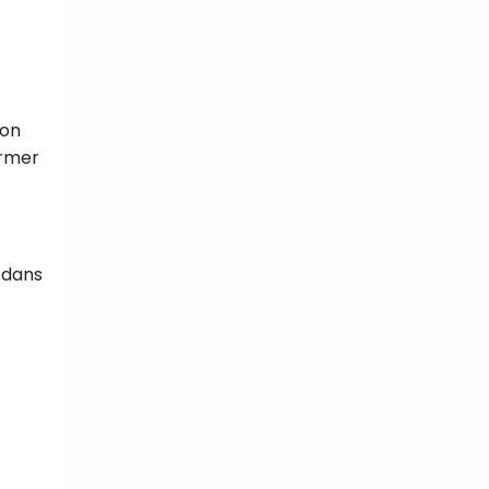
ion
ormer
e dans