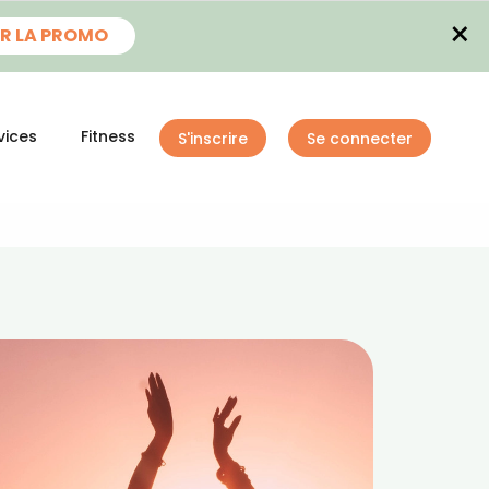
×
R LA PROMO
vices
Fitness
S'inscrire
Se connecter