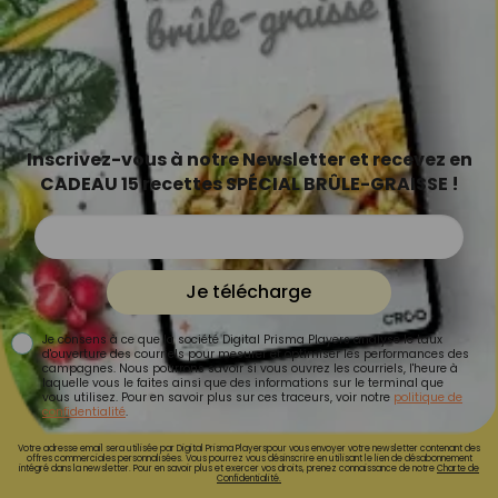
Inscrivez-vous à notre Newsletter et recevez en
CADEAU 15 recettes SPÉCIAL BRÛLE-GRAISSE !
Je télécharge
Je consens à ce que la société Digital Prisma Players analyse le taux
d'ouverture des courriels pour mesurer et optimiser les performances des
campagnes. Nous pourrons savoir si vous ouvrez les courriels, l'heure à
laquelle vous le faites ainsi que des informations sur le terminal que
vous utilisez. Pour en savoir plus sur ces traceurs, voir notre
politique de
confidentialité
.
Votre adresse email sera utilisée par Digital Prisma Playerspour vous envoyer votre newsletter contenant des
offres commerciales personnalisées. Vous pourrez vous désinscrire en utilisant le lien de désabonnement
intégré dans la newsletter. Pour en savoir plus et exercer vos droits, prenez connaissance de notre
Charte de
Confidentialité.