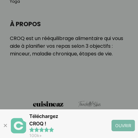
Yoga
À PROPOS
CROQ est un rééquilibrage alimentaire qui vous
aide à planifier vos repas selon 3 objectifs :
minceur, maladie chronique, étapes de vie.
Téléchargez
CROQ !
✕
OUVRIR
100k+