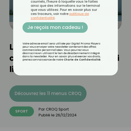
courriels, l'heure à laquelle vous le faites
ainsi que des informations sur le terminal
que vous utilisez. Pour en savoir plus sur
ces traceurs, voir notre
politique de
confidentialité
.
Je reçois mon cadeau !
Les bienfaits de la danse
Votre adresse email sera utilisée par Digital Prisma Players
pour vous envoyer votre newsletter contenant des offres
commerciales personnalisées. Vous pourrez vous
désinscrire en utilisant le lien de désabonnement intégré
contemporaine : un art qui
dans la newsletter. Pour en savoir plus et exercer vos droits,
prenez connaissance de notre
Charte de Confidentialité
.
libère le corps et l'esprit
Découvrez les 11 menus CROQ
Par
CROQ Sport
SPORT
Publié le
26/12/2024