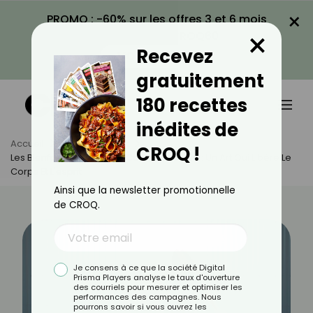
×
PROMO : -60% sur les offres 3 et 6 mois
×
avec le code CROQ60
Recevez
VOIR LA PROMO
gratuitement
180 recettes
inédites de
Accueil
Actus
Sport
CROQ !
Les Bienfaits De La Danse Contemporaine : Un Art Qui Libère Le
Corps Et L'esprit
Ainsi que la newsletter promotionnelle
de CROQ.
Je consens à ce que la société Digital
Prisma Players analyse le taux d'ouverture
des courriels pour mesurer et optimiser les
performances des campagnes. Nous
pourrons savoir si vous ouvrez les