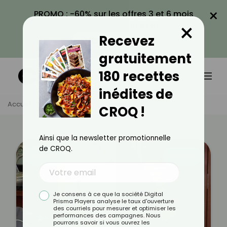
×
PROMO : -60% sur les offres 3 et 6 mois
×
avec le code CROQ60
Recevez
VOIR LA PROMO
gratuitement
180 recettes
inédites de
Accueil
Témoignages
Yveline
CROQ !
Ainsi que la newsletter promotionnelle
de CROQ.
Avant
Après
Je consens à ce que la société Digital
Prisma Players analyse le taux d'ouverture
des courriels pour mesurer et optimiser les
performances des campagnes. Nous
pourrons savoir si vous ouvrez les