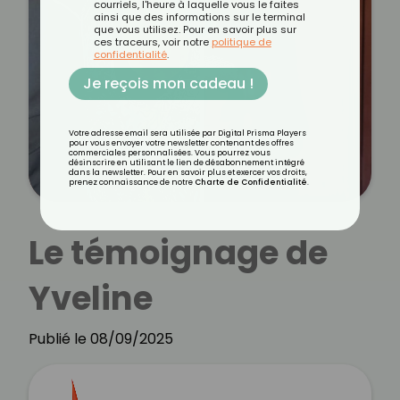
courriels, l'heure à laquelle vous le faites
ainsi que des informations sur le terminal
que vous utilisez. Pour en savoir plus sur
ces traceurs, voir notre
politique de
confidentialité
.
Je reçois mon cadeau !
Votre adresse email sera utilisée par Digital Prisma Players
pour vous envoyer votre newsletter contenant des offres
commerciales personnalisées. Vous pourrez vous
désinscrire en utilisant le lien de désabonnement intégré
dans la newsletter. Pour en savoir plus et exercer vos droits,
prenez connaissance de notre
Charte de Confidentialité
.
Le témoignage de
Yveline
Publié le 08/09/2025