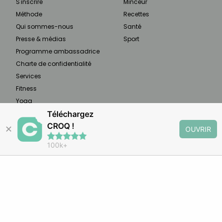
S'inscrire
Minceur
Méthode
Recettes
Qui sommes-nous
Santé
Presse & médias
Sport
Programme ambassadrice
Charte de confidentialité
Services
Fitness
Yoga
Téléchargez
CROQ !
✕
OUVRIR
À PROPOS
100k+
CROQ est un rééquilibrage alimentaire qui vous
aide à planifier vos repas selon 3 objectifs :
minceur, maladie chronique, étapes de vie.