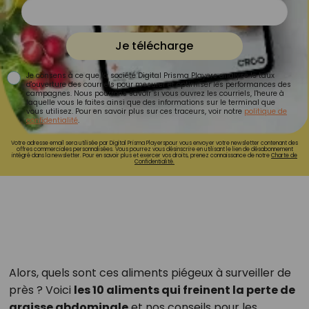
Je télécharge
Je consens à ce que la société Digital Prisma Players analyse le taux
d'ouverture des courriels pour mesurer et optimiser les performances des
campagnes. Nous pourrons savoir si vous ouvrez les courriels, l'heure à
laquelle vous le faites ainsi que des informations sur le terminal que
vous utilisez. Pour en savoir plus sur ces traceurs, voir notre
politique de
confidentialité
.
Votre adresse email sera utilisée par Digital Prisma Playerspour vous envoyer votre newsletter contenant des
offres commerciales personnalisées. Vous pourrez vous désinscrire en utilisant le lien de désabonnement
intégré dans la newsletter. Pour en savoir plus et exercer vos droits, prenez connaissance de notre
Charte de
Confidentialité.
Alors, quels sont ces aliments piégeux à surveiller de
près ? Voici
les 10 aliments qui freinent la perte de
graisse abdominale
et nos conseils pour les