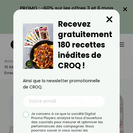
×
PROMO : -60% sur les offres 3 et 6 mois
×
avec le code CROQ60
Recevez
VOIR LA PROMO
gratuitement
180 recettes
inédites de
Accueil
Actus
Minceur
CROQ !
10 Aliments Qui Vous Empêchent De Maigrir Du Ventre : Les
Erreurs À Éviter
Ainsi que la newsletter promotionnelle
de CROQ.
Je consens à ce que la société Digital
Prisma Players analyse le taux d'ouverture
des courriels pour mesurer et optimiser les
performances des campagnes. Nous
pourrons savoir si vous ouvrez les