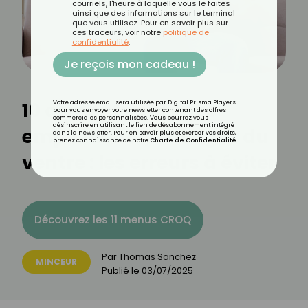
courriels, l'heure à laquelle vous le faites
ainsi que des informations sur le terminal
que vous utilisez. Pour en savoir plus sur
ces traceurs, voir notre
politique de
confidentialité
.
Je reçois mon cadeau !
10 aliments qui vous
Votre adresse email sera utilisée par Digital Prisma Players
pour vous envoyer votre newsletter contenant des offres
commerciales personnalisées. Vous pourrez vous
désinscrire en utilisant le lien de désabonnement intégré
empêchent de maigrir du
dans la newsletter. Pour en savoir plus et exercer vos droits,
prenez connaissance de notre
Charte de Confidentialité
.
ventre : les erreurs à éviter
Découvrez les 11 menus CROQ
Par
Thomas Sanchez
MINCEUR
Publié le
03/07/2025