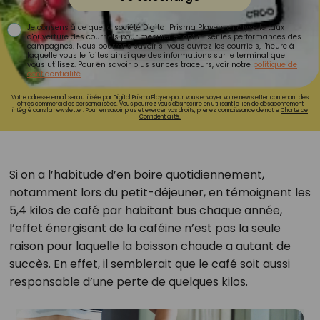
Je consens à ce que la société Digital Prisma Players analyse le taux
d'ouverture des courriels pour mesurer et optimiser les performances des
campagnes. Nous pourrons savoir si vous ouvrez les courriels, l'heure à
laquelle vous le faites ainsi que des informations sur le terminal que
vous utilisez. Pour en savoir plus sur ces traceurs, voir notre
politique de
confidentialité
.
Votre adresse email sera utilisée par Digital Prisma Playerspour vous envoyer votre newsletter contenant des
offres commerciales personnalisées. Vous pourrez vous désinscrire en utilisant le lien de désabonnement
intégré dans la newsletter. Pour en savoir plus et exercer vos droits, prenez connaissance de notre
Charte de
Confidentialité.
Si on a l’habitude d’en boire quotidiennement,
notamment lors du petit-déjeuner, en témoignent les
5,4 kilos de café par habitant bus chaque année,
l’effet énergisant de la caféine n’est pas la seule
raison pour laquelle la boisson chaude a autant de
succès. En effet, il semblerait que le café soit aussi
responsable d’une perte de quelques kilos.