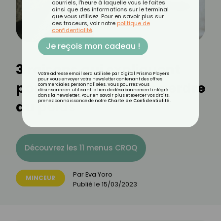
courriels, l'heure à laquelle vous le faites
ainsi que des informations sur le terminal
que vous utilisez. Pour en savoir plus sur
ces traceurs, voir notre
politique de
confidentialité
.
Je reçois mon cadeau !
3 raisons qui expliquent
Votre adresse email sera utilisée par Digital Prisma Players
pour vous envoyer votre newsletter contenant des offres
pourquoi le café fait perdre
commerciales personnalisées. Vous pourrez vous
désinscrire en utilisant le lien de désabonnement intégré
dans la newsletter. Pour en savoir plus et exercer vos droits,
du poids
prenez connaissance de notre
Charte de Confidentialité
.
Découvrez les 11 menus CROQ
Par
Eva Yoro
MINCEUR
Publié le
15/03/2023