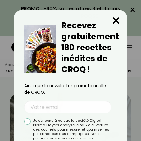
×
PROMO : -60% sur les offres 3 et 6 mois
×
avec le code CROQ60
Recevez
VOIR LA PROMO
gratuitement
180 recettes
inédites de
Accueil
Actus
Minceur
CROQ !
3 Raisons Qui Expliquent Pourquoi Le Café Fait Perdre Du Poids
Ainsi que la newsletter promotionnelle
de CROQ.
Je consens à ce que la société Digital
Prisma Players analyse le taux d'ouverture
des courriels pour mesurer et optimiser les
performances des campagnes. Nous
pourrons savoir si vous ouvrez les