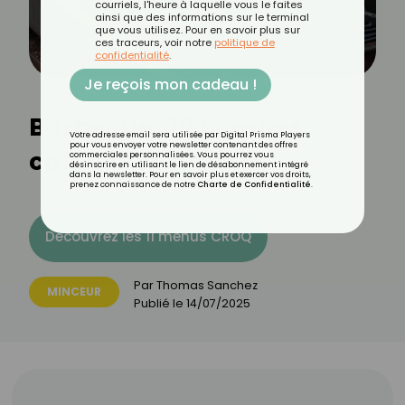
courriels, l'heure à laquelle vous le faites
ainsi que des informations sur le terminal
que vous utilisez. Pour en savoir plus sur
ces traceurs, voir notre
politique de
confidentialité
.
Je reçois mon cadeau !
Barbecue : 10 bombes
Votre adresse email sera utilisée par Digital Prisma Players
pour vous envoyer votre newsletter contenant des offres
caloriques à éviter
commerciales personnalisées. Vous pourrez vous
désinscrire en utilisant le lien de désabonnement intégré
dans la newsletter. Pour en savoir plus et exercer vos droits,
prenez connaissance de notre
Charte de Confidentialité
.
Découvrez les 11 menus CROQ
Par
Thomas Sanchez
MINCEUR
Publié le
14/07/2025