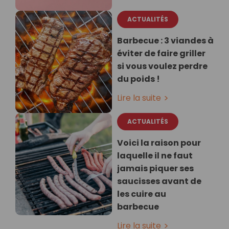
ACTUALITÉS
Barbecue : 3 viandes à
éviter de faire griller
si vous voulez perdre
du poids !
Lire la suite
ACTUALITÉS
Voici la raison pour
laquelle il ne faut
jamais piquer ses
saucisses avant de
les cuire au
barbecue
Lire la suite