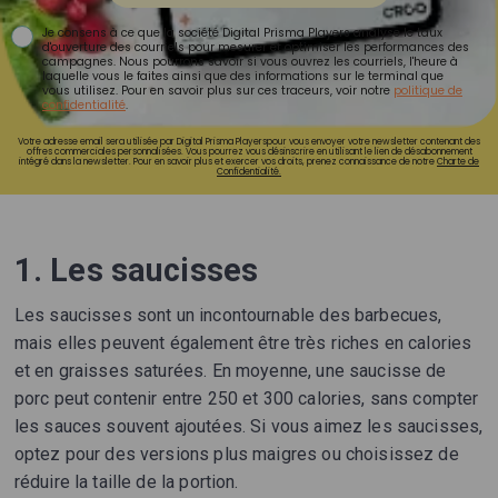
Je consens à ce que la société Digital Prisma Players analyse le taux
d'ouverture des courriels pour mesurer et optimiser les performances des
campagnes. Nous pourrons savoir si vous ouvrez les courriels, l'heure à
laquelle vous le faites ainsi que des informations sur le terminal que
vous utilisez. Pour en savoir plus sur ces traceurs, voir notre
politique de
confidentialité
.
Votre adresse email sera utilisée par Digital Prisma Playerspour vous envoyer votre newsletter contenant des
offres commerciales personnalisées. Vous pourrez vous désinscrire en utilisant le lien de désabonnement
intégré dans la newsletter. Pour en savoir plus et exercer vos droits, prenez connaissance de notre
Charte de
Confidentialité.
1. Les saucisses
Les saucisses sont un incontournable des barbecues,
mais elles peuvent également être très riches en calories
et en graisses saturées. En moyenne, une saucisse de
porc peut contenir entre 250 et 300 calories, sans compter
les sauces souvent ajoutées. Si vous aimez les saucisses,
optez pour des versions plus maigres ou choisissez de
réduire la taille de la portion.