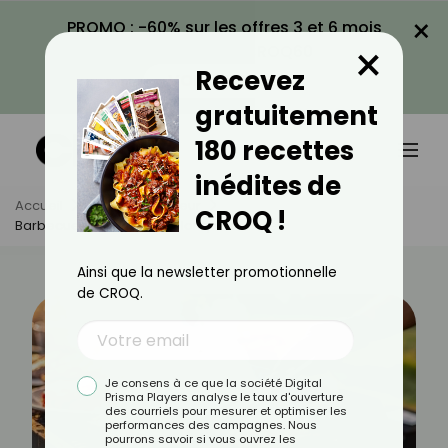
×
PROMO : -60% sur les offres 3 et 6 mois
×
avec le code CROQ60
Recevez
VOIR LA PROMO
gratuitement
180 recettes
inédites de
Accueil
Actus
Minceur
CROQ !
Barbecue : 10 Bombes Caloriques À Éviter
Ainsi que la newsletter promotionnelle
de CROQ.
Je consens à ce que la société Digital
Prisma Players analyse le taux d'ouverture
des courriels pour mesurer et optimiser les
performances des campagnes. Nous
pourrons savoir si vous ouvrez les