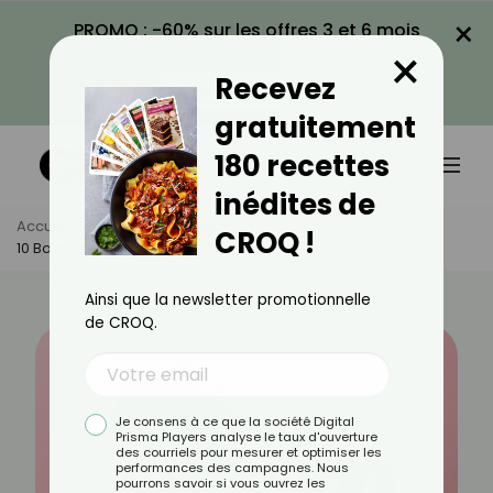
×
PROMO : -60% sur les offres 3 et 6 mois
×
avec le code CROQ60
Recevez
VOIR LA PROMO
gratuitement
180 recettes
inédites de
Accueil
Actus
Alimentation
CROQ !
10 Bombes Caloriques À Connaître
Ainsi que la newsletter promotionnelle
de CROQ.
Je consens à ce que la société Digital
Prisma Players analyse le taux d'ouverture
des courriels pour mesurer et optimiser les
performances des campagnes. Nous
pourrons savoir si vous ouvrez les