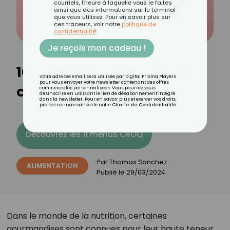
courriels, l'heure à laquelle vous le faites
ainsi que des informations sur le terminal
que vous utilisez. Pour en savoir plus sur
ces traceurs, voir notre
politique de
confidentialité
.
Je reçois mon cadeau !
10 bombes caloriques à
Votre adresse email sera utilisée par Digital Prisma Players
pour vous envoyer votre newsletter contenant des offres
connaître
commerciales personnalisées. Vous pourrez vous
désinscrire en utilisant le lien de désabonnement intégré
dans la newsletter. Pour en savoir plus et exercer vos droits,
prenez connaissance de notre
Charte de Confidentialité
.
Découvrez les 11 menus CROQ
Par
Thomas Sanchez
ALIMENTATION
Publié le
29/03/2024
Dans le monde de la nutrition, certaines
gourmandises sont connues pour leur haute teneur