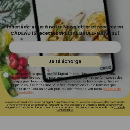
Inscrivez-vous à notre Newsletter et recevez en
CADEAU 15 recettes SPÉCIAL BRÛLE-GRAISSE !
Je télécharge
Je consens à ce que la société Digital Prisma Players analyse le taux
d'ouverture des courriels pour mesurer et optimiser les performances des
campagnes. Nous pourrons savoir si vous ouvrez les courriels, l'heure à
laquelle vous le faites ainsi que des informations sur le terminal que
vous utilisez. Pour en savoir plus sur ces traceurs, voir notre
politique de
confidentialité
.
Votre adresse email sera utilisée par Digital Prisma Playerspour vous envoyer votre newsletter contenant des
offres commerciales personnalisées. Vous pourrez vous désinscrire en utilisant le lien de désabonnement
intégré dans la newsletter. Pour en savoir plus et exercer vos droits, prenez connaissance de notre
Charte de
Confidentialité.