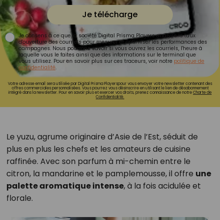
Je télécharge
Je consens à ce que la société Digital Prisma Players analyse le taux
d'ouverture des courriels pour mesurer et optimiser les performances des
campagnes. Nous pourrons savoir si vous ouvrez les courriels, l'heure à
laquelle vous le faites ainsi que des informations sur le terminal que
vous utilisez. Pour en savoir plus sur ces traceurs, voir notre
politique de
confidentialité
.
Votre adresse email sera utilisée par Digital Prisma Playerspour vous envoyer votre newsletter contenant des
offres commerciales personnalisées. Vous pourrez vous désinscrire en utilisant le lien de désabonnement
intégré dans la newsletter. Pour en savoir plus et exercer vos droits, prenez connaissance de notre
Charte de
Confidentialité.
Le yuzu, agrume originaire d’Asie de l’Est, séduit de
plus en plus les chefs et les amateurs de cuisine
raffinée. Avec son parfum à mi-chemin entre le
citron, la mandarine et le pamplemousse, il offre
une
palette aromatique intense
, à la fois acidulée et
florale.