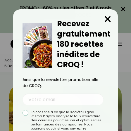
×
PROMO : -60% sur les offres 3 et 6 mois
×
avec le code CROQ60
Recevez
VOIR LA PROMO
gratuitement
180 recettes
inédites de
Accueil
Actus
Alimentation
CROQ !
5 Bonnes Raisons De Consommer Du Yuzu
Ainsi que la newsletter promotionnelle
de CROQ.
Je consens à ce que la société Digital
Prisma Players analyse le taux d'ouverture
des courriels pour mesurer et optimiser les
performances des campagnes. Nous
pourrons savoir si vous ouvrez les