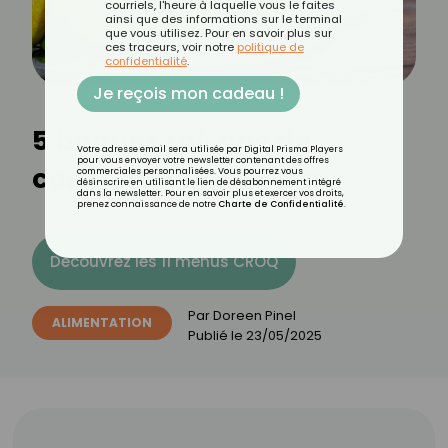
courriels, l'heure à laquelle vous le faites
ainsi que des informations sur le terminal
que vous utilisez. Pour en savoir plus sur
ces traceurs, voir notre
politique de
confidentialité
.
Je reçois mon cadeau !
5 bonnes raisons de
Votre adresse email sera utilisée par Digital Prisma Players
pour vous envoyer votre newsletter contenant des offres
consommer du yuzu
commerciales personnalisées. Vous pourrez vous
désinscrire en utilisant le lien de désabonnement intégré
dans la newsletter. Pour en savoir plus et exercer vos droits,
prenez connaissance de notre
Charte de Confidentialité
.
Découvrez les 11 menus CROQ
Par
Doreen Pinel
ALIMENTATION
Publié le
23/05/2025