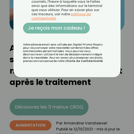
courriels, l'heure à laquelle vous le faites
ainsi que des informations sur le terminal
que vous utilisez. Pour en savoir plus sur
ces traceurs, voir notre
politique de
confidentialité
.
Je reçois mon cadeau !
Alimentation et cancer du
Votre adresse email sera utilisée par Digital Prisma Players
pour vous envoyer votre newsletter contenant des offres
commerciales personnalisées. Vous pourrez vous
désinscrire en utilisant le lien de désabonnement intégré
sein : comment bien
dans la newsletter. Pour en savoir plus et exercer vos droits,
prenez connaissance de notre
Charte de Confidentialité
.
manger avant, pendant et
après le traitement
Découvrez les 11 menus CROQ
Par
Amandine Vanstaevel
ALIMENTATION
Publié le
12/10/2021
- mis à jour le