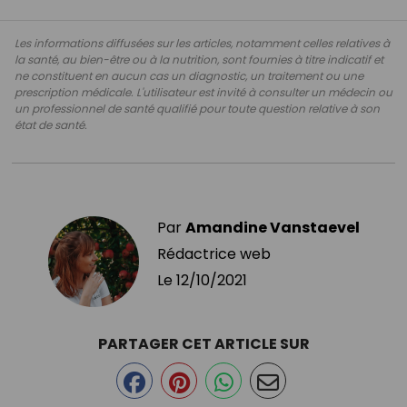
Les informations diffusées sur les articles, notamment celles relatives à
la santé, au bien-être ou à la nutrition, sont fournies à titre indicatif et
ne constituent en aucun cas un diagnostic, un traitement ou une
prescription médicale. L'utilisateur est invité à consulter un médecin ou
un professionnel de santé qualifié pour toute question relative à son
état de santé.
Par
Amandine Vanstaevel
Rédactrice web
Le
12/10/2021
PARTAGER CET ARTICLE SUR