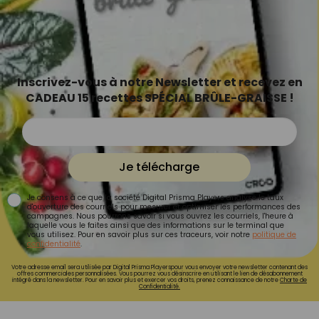
Inscrivez-vous à notre Newsletter et recevez en
CADEAU 15 recettes SPÉCIAL BRÛLE-GRAISSE !
Je télécharge
Je consens à ce que la société Digital Prisma Players analyse le taux
d'ouverture des courriels pour mesurer et optimiser les performances des
campagnes. Nous pourrons savoir si vous ouvrez les courriels, l'heure à
laquelle vous le faites ainsi que des informations sur le terminal que
vous utilisez. Pour en savoir plus sur ces traceurs, voir notre
politique de
confidentialité
.
Votre adresse email sera utilisée par Digital Prisma Playerspour vous envoyer votre newsletter contenant des
offres commerciales personnalisées. Vous pourrez vous désinscrire en utilisant le lien de désabonnement
intégré dans la newsletter. Pour en savoir plus et exercer vos droits, prenez connaissance de notre
Charte de
Confidentialité.