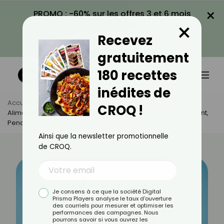
×
PROMO : -60% sur les offres 3 et 6 mois
×
avec le code CROQ60
Recevez
VOIR LA PROMO
gratuitement
180 recettes
inédites de
Accueil
Actus
Alimentation
CROQ !
Alimentation Et Cancer Du Sein : Comment Bien Manger Avant,
Pendant Et Après Le Traitement
Ainsi que la newsletter promotionnelle
de CROQ.
Je consens à ce que la société Digital
Prisma Players analyse le taux d'ouverture
des courriels pour mesurer et optimiser les
performances des campagnes. Nous
pourrons savoir si vous ouvrez les